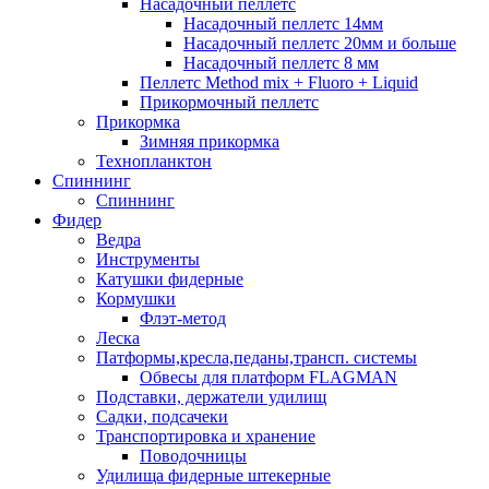
Насадочный пеллетс
Насадочный пеллетс 14мм
Насадочный пеллетс 20мм и больше
Насадочный пеллетс 8 мм
Пеллетс Method mix + Fluoro + Liquid
Прикормочный пеллетс
Прикормка
Зимняя прикормка
Технопланктон
Спиннинг
Спиннинг
Фидер
Ведра
Инструменты
Катушки фидерные
Кормушки
Флэт-метод
Леска
Патформы,кресла,педаны,трансп. системы
Обвесы для платформ FLAGMAN
Подставки, держатели удилищ
Садки, подсачеки
Транспортировка и хранение
Поводочницы
Удилища фидерные штекерные