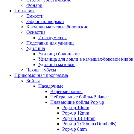
Фонари
Поплавок
Емкости
Заброс прикормки
Катушки матчевые,болонские
Оснастка
Инструменты
Подставки для удилищ
Удилища
Удилища болонские
Удилища для ловли в камышах/боковой кивок
Удилища маховые
Чехлы, тубусы
Прикормочная программа
Бойлы
Насадочные
Вареные бойлы
Нейтральные бойлы/Balance
Плавающие бойлы Pop-up
Pop-up 10mm
Pop-up 12mm
Pop-up 13-14mm
Pop-up 7x10mm (Dumbells)
Pop-up 8mm