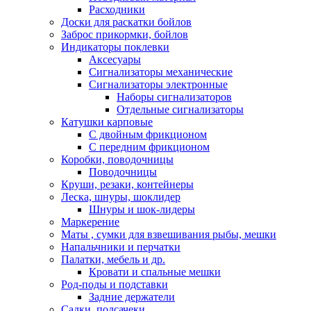
Расходники
Доски для раскатки бойлов
Заброс прикормки, бойлов
Индикаторы поклевки
Аксесуары
Сигнализаторы механические
Сигнализаторы электронные
Наборы сигнализаторов
Отдельные сигнализаторы
Катушки карповые
С двойным фрикционом
С передним фрикционом
Коробки, поводочницы
Поводочницы
Круши, резаки, контейнеры
Леска, шнуры, шоклидер
Шнуры и шок-лидеры
Маркерение
Маты , сумки для взвешивания рыбы, мешки
Напальчники и перчатки
Палатки, мебель и др.
Кровати и спальные мешки
Род-поды и подставки
Задние держатели
Садки, подсачеки