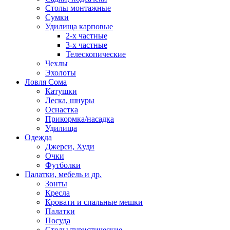
Столы монтажные
Сумки
Удилища карповые
2-х частные
3-х частные
Телескопические
Чехлы
Эхолоты
Ловля Сома
Катушки
Леска, шнуры
Оснастка
Прикормка/насадка
Удилища
Одежда
Джерси, Худи
Очки
Футболки
Палатки, мебель и др.
Зонты
Кресла
Кровати и спальные мешки
Палатки
Посуда
Столы туристические