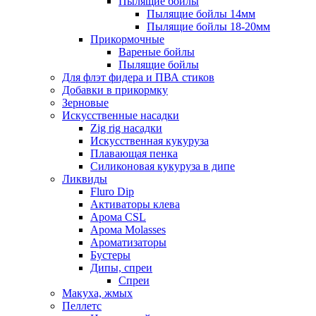
Пылящие бойлы
Пылящие бойлы 14мм
Пылящие бойлы 18-20мм
Прикормочные
Вареные бойлы
Пылящие бойлы
Для флэт фидера и ПВА стиков
Добавки в прикормку
Зерновые
Искусственные насадки
Zig rig насадки
Искусственная кукуруза
Плавающая пенка
Силиконовая кукуруза в дипе
Ликвиды
Fluro Dip
Активаторы клева
Арома CSL
Арома Molasses
Ароматизаторы
Бустеры
Дипы, спреи
Спреи
Макуха, жмых
Пеллетс