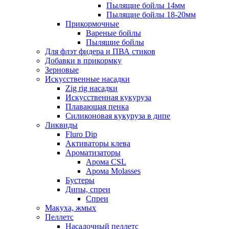
Пылящие бойлы 14мм
Пылящие бойлы 18-20мм
Прикормочные
Вареные бойлы
Пылящие бойлы
Для флэт фидера и ПВА стиков
Добавки в прикормку
Зерновые
Искусственные насадки
Zig rig насадки
Искусственная кукуруза
Плавающая пенка
Силиконовая кукуруза в дипе
Ликвиды
Fluro Dip
Активаторы клева
Ароматизаторы
Арома CSL
Арома Molasses
Бустеры
Дипы, спреи
Спреи
Макуха, жмых
Пеллетс
Насадочный пеллетс