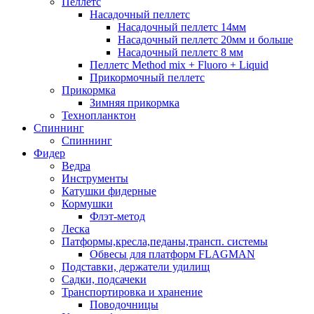
Пеллетс
Насадочный пеллетс
Насадочный пеллетс 14мм
Насадочный пеллетс 20мм и больше
Насадочный пеллетс 8 мм
Пеллетс Method mix + Fluoro + Liquid
Прикормочный пеллетс
Прикормка
Зимняя прикормка
Технопланктон
Спиннинг
Спиннинг
Фидер
Ведра
Инструменты
Катушки фидерные
Кормушки
Флэт-метод
Леска
Патформы,кресла,педаны,трансп. системы
Обвесы для платформ FLAGMAN
Подставки, держатели удилищ
Садки, подсачеки
Транспортировка и хранение
Поводочницы