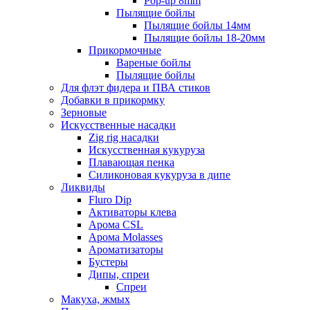
Pop-up 8mm
Пылящие бойлы
Пылящие бойлы 14мм
Пылящие бойлы 18-20мм
Прикормочные
Вареные бойлы
Пылящие бойлы
Для флэт фидера и ПВА стиков
Добавки в прикормку
Зерновые
Искусственные насадки
Zig rig насадки
Искусственная кукуруза
Плавающая пенка
Силиконовая кукуруза в дипе
Ликвиды
Fluro Dip
Активаторы клева
Арома CSL
Арома Molasses
Ароматизаторы
Бустеры
Дипы, спреи
Спреи
Макуха, жмых