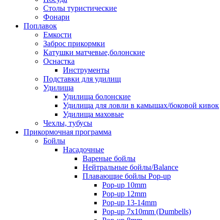
Столы туристические
Фонари
Поплавок
Емкости
Заброс прикормки
Катушки матчевые,болонские
Оснастка
Инструменты
Подставки для удилищ
Удилища
Удилища болонские
Удилища для ловли в камышах/боковой кивок
Удилища маховые
Чехлы, тубусы
Прикормочная программа
Бойлы
Насадочные
Вареные бойлы
Нейтральные бойлы/Balance
Плавающие бойлы Pop-up
Pop-up 10mm
Pop-up 12mm
Pop-up 13-14mm
Pop-up 7x10mm (Dumbells)