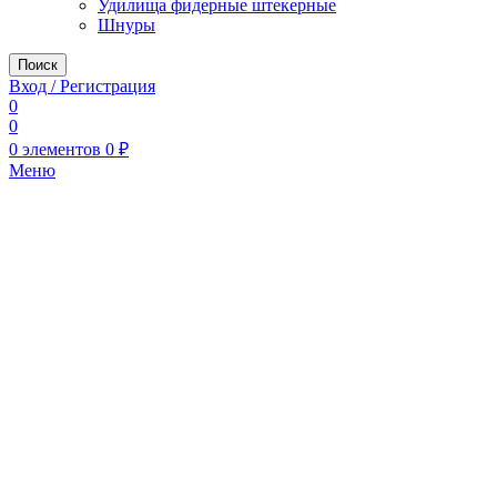
Удилища фидерные штекерные
Шнуры
Поиск
Вход / Регистрация
0
0
0
элементов
0
₽
Меню