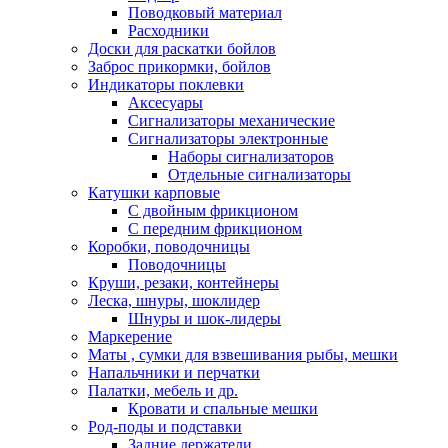
Поводковый материал
Расходники
Доски для раскатки бойлов
Заброс прикормки, бойлов
Индикаторы поклевки
Аксесуары
Сигнализаторы механические
Сигнализаторы электронные
Наборы сигнализаторов
Отдельные сигнализаторы
Катушки карповые
С двойным фрикционом
С передним фрикционом
Коробки, поводочницы
Поводочницы
Круши, резаки, контейнеры
Леска, шнуры, шоклидер
Шнуры и шок-лидеры
Маркерение
Маты , сумки для взвешивания рыбы, мешки
Напальчники и перчатки
Палатки, мебель и др.
Кровати и спальные мешки
Род-поды и подставки
Задние держатели