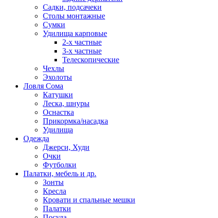
Садки, подсачеки
Столы монтажные
Сумки
Удилища карповые
2-х частные
3-х частные
Телескопические
Чехлы
Эхолоты
Ловля Сома
Катушки
Леска, шнуры
Оснастка
Прикормка/насадка
Удилища
Одежда
Джерси, Худи
Очки
Футболки
Палатки, мебель и др.
Зонты
Кресла
Кровати и спальные мешки
Палатки
Посуда