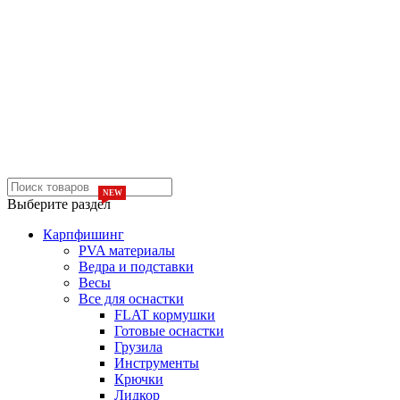
NEW
NEW
Выберите раздел
Карпфишинг
PVA материалы
Ведра и подставки
Весы
Все для оснастки
FLAT кормушки
Готовые оснастки
Грузила
Инструменты
Крючки
Лидкор