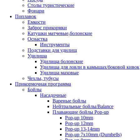
Столы туристические
Фонари
Поплавок
Емкости
Заброс прикормки
Катушки матчевые,болонские
Оснастка
Инструменты
Подставки для удилищ
Удилища
Удилища болонские
Удилища для ловли в камышах/боковой кивок
Удилища маховые
Чехлы, тубусы
Прикормочная программа
Бойлы
Насадочные
Вареные бойлы
Нейтральные бойлы/Balance
Плавающие бойлы Pop-up
Pop-up 10mm
Pop-up 12mm
Pop-up 13-14mm
Pop-up 7x10mm (Dumbells)