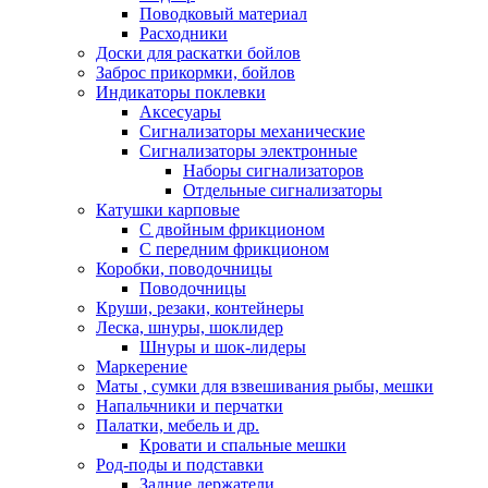
Поводковый материал
Расходники
Доски для раскатки бойлов
Заброс прикормки, бойлов
Индикаторы поклевки
Аксесуары
Сигнализаторы механические
Сигнализаторы электронные
Наборы сигнализаторов
Отдельные сигнализаторы
Катушки карповые
С двойным фрикционом
С передним фрикционом
Коробки, поводочницы
Поводочницы
Круши, резаки, контейнеры
Леска, шнуры, шоклидер
Шнуры и шок-лидеры
Маркерение
Маты , сумки для взвешивания рыбы, мешки
Напальчники и перчатки
Палатки, мебель и др.
Кровати и спальные мешки
Род-поды и подставки
Задние держатели