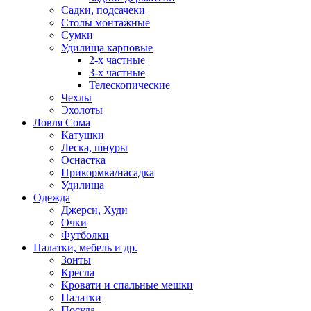
Садки, подсачеки
Столы монтажные
Сумки
Удилища карповые
2-х частные
3-х частные
Телескопические
Чехлы
Эхолоты
Ловля Сома
Катушки
Леска, шнуры
Оснастка
Прикормка/насадка
Удилища
Одежда
Джерси, Худи
Очки
Футболки
Палатки, мебель и др.
Зонты
Кресла
Кровати и спальные мешки
Палатки
Посуда