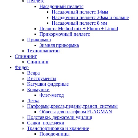
Пеллетс
Насадочный пеллетс
Насадочный пеллетс 14мм
Насадочный пеллетс 20мм и больше
Насадочный пеллетс 8 мм
Пеллетс Method mix + Fluoro + Liquid
Прикормочный пеллетс
Прикормка
Зимняя прикормка
Технопланктон
Спиннинг
Спиннинг
Фидер
Ведра
Инструменты
Катушки фидерные
Кормушки
Флэт-метод
Леска
Патформы,кресла,педаны,трансп. системы
Обвесы для платформ FLAGMAN
Подставки, держатели удилищ
Садки, подсачеки
Транспортировка и хранение
Поводочницы