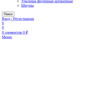
Удилища фидерные штекерные
Шнуры
Поиск
Вход / Регистрация
0
0
0
элементов
0
₽
Меню