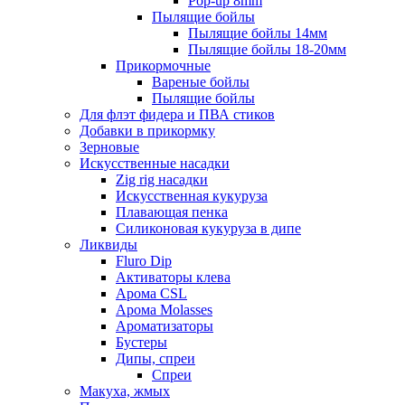
Pop-up 8mm
Пылящие бойлы
Пылящие бойлы 14мм
Пылящие бойлы 18-20мм
Прикормочные
Вареные бойлы
Пылящие бойлы
Для флэт фидера и ПВА стиков
Добавки в прикормку
Зерновые
Искусственные насадки
Zig rig насадки
Искусственная кукуруза
Плавающая пенка
Силиконовая кукуруза в дипе
Ликвиды
Fluro Dip
Активаторы клева
Арома CSL
Арома Molasses
Ароматизаторы
Бустеры
Дипы, спреи
Спреи
Макуха, жмых