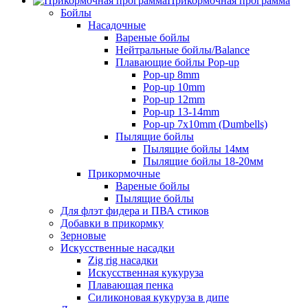
Прикормочная программа
Бойлы
Насадочные
Вареные бойлы
Нейтральные бойлы/Balance
Плавающие бойлы Pop-up
Pop-up 8mm
Pop-up 10mm
Pop-up 12mm
Pop-up 13-14mm
Pop-up 7x10mm (Dumbells)
Пылящие бойлы
Пылящие бойлы 14мм
Пылящие бойлы 18-20мм
Прикормочные
Вареные бойлы
Пылящие бойлы
Для флэт фидера и ПВА стиков
Добавки в прикормку
Зерновые
Искусственные насадки
Zig rig насадки
Искусственная кукуруза
Плавающая пенка
Силиконовая кукуруза в дипе