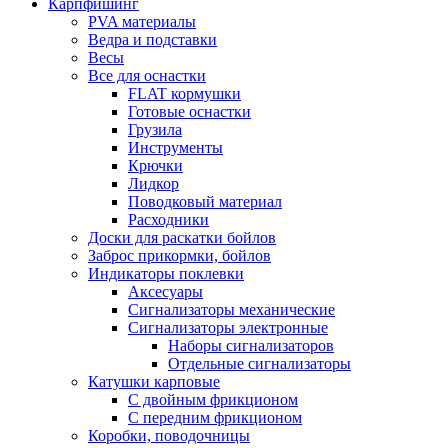
Карпфишинг
PVA материалы
Ведра и подставки
Весы
Все для оснастки
FLAT кормушки
Готовые оснастки
Грузила
Инструменты
Крючки
Лидкор
Поводковый материал
Расходники
Доски для раскатки бойлов
Заброс прикормки, бойлов
Индикаторы поклевки
Аксесуары
Сигнализаторы механические
Сигнализаторы электронные
Наборы сигнализаторов
Отдельные сигнализаторы
Катушки карповые
С двойным фрикционом
С передним фрикционом
Коробки, поводочницы