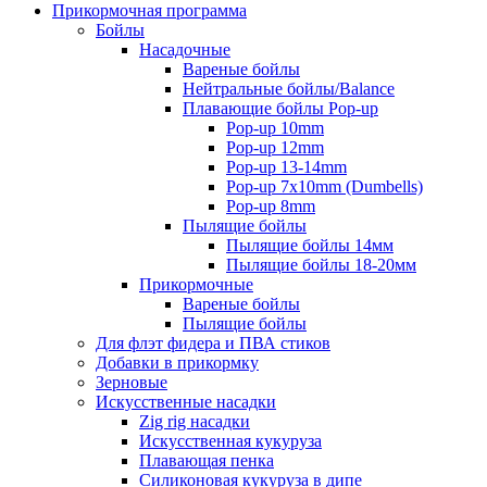
Прикормочная программа
Бойлы
Насадочные
Вареные бойлы
Нейтральные бойлы/Balance
Плавающие бойлы Pop-up
Pop-up 10mm
Pop-up 12mm
Pop-up 13-14mm
Pop-up 7x10mm (Dumbells)
Pop-up 8mm
Пылящие бойлы
Пылящие бойлы 14мм
Пылящие бойлы 18-20мм
Прикормочные
Вареные бойлы
Пылящие бойлы
Для флэт фидера и ПВА стиков
Добавки в прикормку
Зерновые
Искусственные насадки
Zig rig насадки
Искусственная кукуруза
Плавающая пенка
Силиконовая кукуруза в дипе