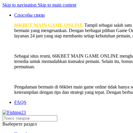
Skip to navigation
Skip to main content
Способы связи
66KBET MAIN GAME ONLINE
Tampil sebagai salah sa
bermain yang mengesankan. Dengan berbagai pilihan Game Onl
layanan 24 jam yang siap membantu setiap kebutuhan pemain
Sebagai situs resmi, 66KBET MAIN GAME ONLINE menghadirk
tersedia untuk memudahkan transaksi pemain. Selain itu, bonus
permainan.
Pengalaman bermain di 66kbet main game online tidak hanya se
keterampilan dengan tips dan strategi yang tepat. Dengan b
FAQS
Выберите раздел