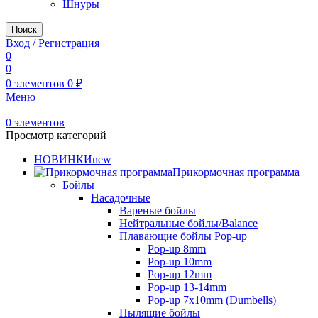
Шнуры
Поиск
Вход / Регистрация
0
0
0
элементов
0
₽
Меню
0
элементов
Просмотр категорий
НОВИНКИ
new
Прикормочная программа
Бойлы
Насадочные
Вареные бойлы
Нейтральные бойлы/Balance
Плавающие бойлы Pop-up
Pop-up 8mm
Pop-up 10mm
Pop-up 12mm
Pop-up 13-14mm
Pop-up 7x10mm (Dumbells)
Пылящие бойлы