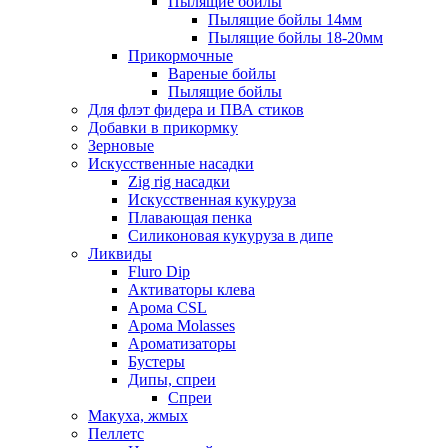
Пылящие бойлы
Пылящие бойлы 14мм
Пылящие бойлы 18-20мм
Прикормочные
Вареные бойлы
Пылящие бойлы
Для флэт фидера и ПВА стиков
Добавки в прикормку
Зерновые
Искусственные насадки
Zig rig насадки
Искусственная кукуруза
Плавающая пенка
Силиконовая кукуруза в дипе
Ликвиды
Fluro Dip
Активаторы клева
Арома CSL
Арома Molasses
Ароматизаторы
Бустеры
Дипы, спреи
Спреи
Макуха, жмых
Пеллетс