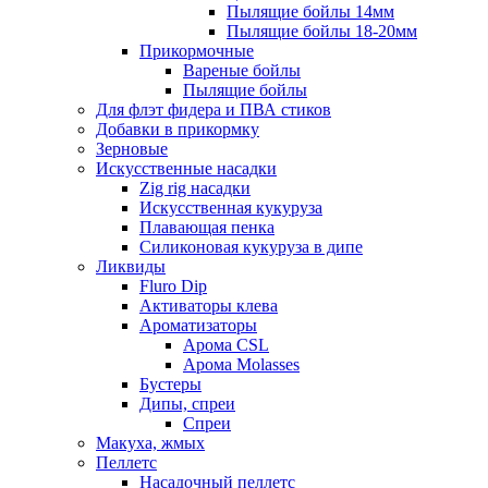
Пылящие бойлы 14мм
Пылящие бойлы 18-20мм
Прикормочные
Вареные бойлы
Пылящие бойлы
Для флэт фидера и ПВА стиков
Добавки в прикормку
Зерновые
Искусственные насадки
Zig rig насадки
Искусственная кукуруза
Плавающая пенка
Силиконовая кукуруза в дипе
Ликвиды
Fluro Dip
Активаторы клева
Ароматизаторы
Арома CSL
Арома Molasses
Бустеры
Дипы, спреи
Спреи
Макуха, жмых
Пеллетс
Насадочный пеллетс