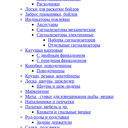
Расходники
Доски для раскатки бойлов
Заброс прикормки, бойлов
Индикаторы поклевки
Аксесуары
Сигнализаторы механические
Сигнализаторы электронные
Наборы сигнализаторов
Отдельные сигнализаторы
Катушки карповые
С двойным фрикционом
С передним фрикционом
Коробки, поводочницы
Поводочницы
Круши, резаки, контейнеры
Леска, шнуры, шоклидер
Шнуры и шок-лидеры
Маркерение
Маты , сумки для взвешивания рыбы, мешки
Напальчники и перчатки
Палатки, мебель и др.
Кровати и спальные мешки
Род-поды и подставки
Задние держатели
Садки, подсачеки