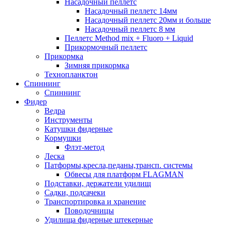
Насадочный пеллетс
Насадочный пеллетс 14мм
Насадочный пеллетс 20мм и больше
Насадочный пеллетс 8 мм
Пеллетс Method mix + Fluoro + Liquid
Прикормочный пеллетс
Прикормка
Зимняя прикормка
Технопланктон
Спиннинг
Спиннинг
Фидер
Ведра
Инструменты
Катушки фидерные
Кормушки
Флэт-метод
Леска
Патформы,кресла,педаны,трансп. системы
Обвесы для платформ FLAGMAN
Подставки, держатели удилищ
Садки, подсачеки
Транспортировка и хранение
Поводочницы
Удилища фидерные штекерные