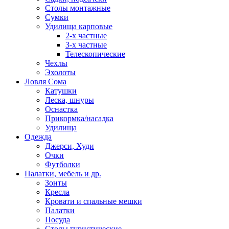
Столы монтажные
Сумки
Удилища карповые
2-х частные
3-х частные
Телескопические
Чехлы
Эхолоты
Ловля Сома
Катушки
Леска, шнуры
Оснастка
Прикормка/насадка
Удилища
Одежда
Джерси, Худи
Очки
Футболки
Палатки, мебель и др.
Зонты
Кресла
Кровати и спальные мешки
Палатки
Посуда
Столы туристические