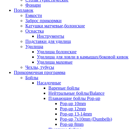
Фонари
Поплавок
Емкости
Заброс прикормки
Катушки матчевые,болонские
Оснастка
Инструменты
Подставки для удилищ
Удилища
Удилища болонские
Удилища для ловли в камышах/боковой кивок
Удилища маховые
Чехлы, тубусы
Прикормочная программа
Бойлы
Насадочные
Вареные бойлы
Нейтральные бойлы/Balance
Плавающие бойлы Pop-up
Pop-up 10mm
Pop-up 12mm
Pop-up 13-14mm
Pop-up 7x10mm (Dumbells)
Pop-up 8mm