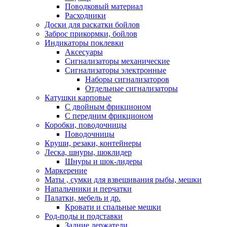
Поводковый материал
Расходники
Доски для раскатки бойлов
Заброс прикормки, бойлов
Индикаторы поклевки
Аксесуары
Сигнализаторы механические
Сигнализаторы электронные
Наборы сигнализаторов
Отдельные сигнализаторы
Катушки карповые
С двойным фрикционом
С передним фрикционом
Коробки, поводочницы
Поводочницы
Круши, резаки, контейнеры
Леска, шнуры, шоклидер
Шнуры и шок-лидеры
Маркерение
Маты , сумки для взвешивания рыбы, мешки
Напальчники и перчатки
Палатки, мебель и др.
Кровати и спальные мешки
Род-поды и подставки
Задние держатели