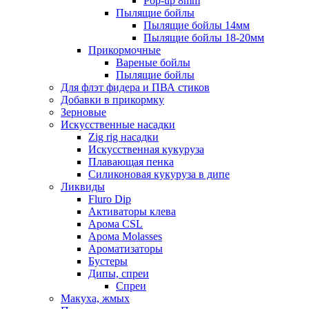
Pop-up 8mm
Пылящие бойлы
Пылящие бойлы 14мм
Пылящие бойлы 18-20мм
Прикормочные
Вареные бойлы
Пылящие бойлы
Для флэт фидера и ПВА стиков
Добавки в прикормку
Зерновые
Искусственные насадки
Zig rig насадки
Искусственная кукуруза
Плавающая пенка
Силиконовая кукуруза в дипе
Ликвиды
Fluro Dip
Активаторы клева
Арома CSL
Арома Molasses
Ароматизаторы
Бустеры
Дипы, спреи
Спреи
Макуха, жмых