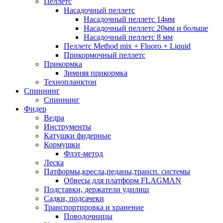
Пеллетс
Насадочный пеллетс
Насадочный пеллетс 14мм
Насадочный пеллетс 20мм и больше
Насадочный пеллетс 8 мм
Пеллетс Method mix + Fluoro + Liquid
Прикормочный пеллетс
Прикормка
Зимняя прикормка
Технопланктон
Спиннинг
Спиннинг
Фидер
Ведра
Инструменты
Катушки фидерные
Кормушки
Флэт-метод
Леска
Патформы,кресла,педаны,трансп. системы
Обвесы для платформ FLAGMAN
Подставки, держатели удилищ
Садки, подсачеки
Транспортировка и хранение
Поводочницы