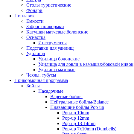
Столы туристические
Фонари
Поплавок
Емкости
Заброс прикормки
Катушки матчевые,болонские
Оснастка
Инструменты
Подставки для удилищ
Удилища
Удилища болонские
Удилища для ловли в камышах/боковой кивок
Удилища маховые
Чехлы, тубусы
Прикормочная программа
Бойлы
Насадочные
Вареные бойлы
Нейтральные бойлы/Balance
Плавающие бойлы Pop-up
Pop-up 10mm
Pop-up 12mm
Pop-up 13-14mm
Pop-up 7x10mm (Dumbells)