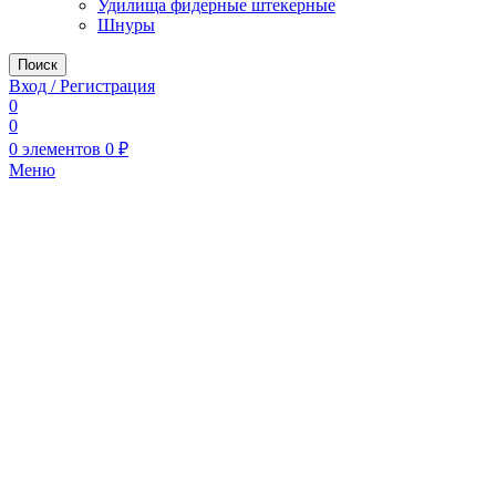
Удилища фидерные штекерные
Шнуры
Поиск
Вход / Регистрация
0
0
0
элементов
0
₽
Меню