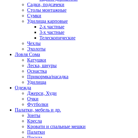
Садки, подсачеки
Столы монтажные
Сумки
Удилища карповые
2-х частные
3-х частные
Телескопические
Чехлы
Эхолоты
Ловля Сома
Катушки
Леска, шнуры
Оснастка
Прикормка/насадка
Удилища
Одежда
Джерси, Худи
Очки
Футболки
Палатки, мебель и др.
Зонты
Кресла
Кровати и спальные мешки
Палатки
Посуда