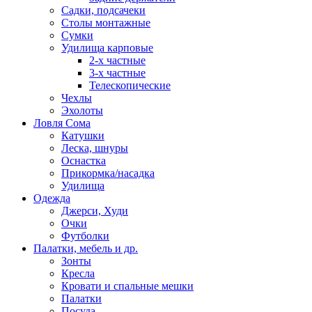
Садки, подсачеки
Столы монтажные
Сумки
Удилища карповые
2-х частные
3-х частные
Телескопические
Чехлы
Эхолоты
Ловля Сома
Катушки
Леска, шнуры
Оснастка
Прикормка/насадка
Удилища
Одежда
Джерси, Худи
Очки
Футболки
Палатки, мебель и др.
Зонты
Кресла
Кровати и спальные мешки
Палатки
Посуда