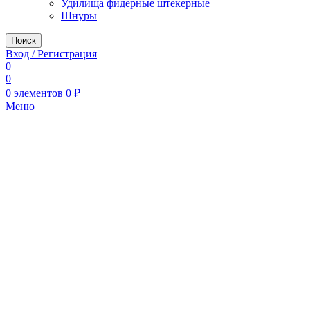
Удилища фидерные штекерные
Шнуры
Поиск
Вход / Регистрация
0
0
0
элементов
0
₽
Меню