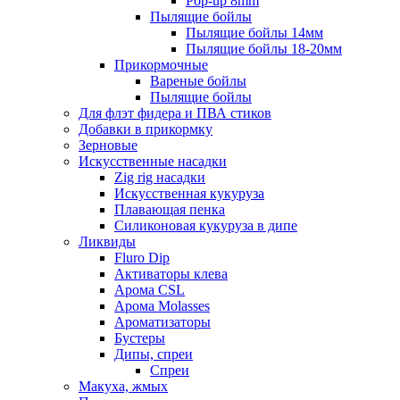
Pop-up 8mm
Пылящие бойлы
Пылящие бойлы 14мм
Пылящие бойлы 18-20мм
Прикормочные
Вареные бойлы
Пылящие бойлы
Для флэт фидера и ПВА стиков
Добавки в прикормку
Зерновые
Искусственные насадки
Zig rig насадки
Искусственная кукуруза
Плавающая пенка
Силиконовая кукуруза в дипе
Ликвиды
Fluro Dip
Активаторы клева
Арома CSL
Арома Molasses
Ароматизаторы
Бустеры
Дипы, спреи
Спреи
Макуха, жмых