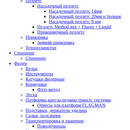
Пеллетс
Насадочный пеллетс
Насадочный пеллетс 14мм
Насадочный пеллетс 20мм и больше
Насадочный пеллетс 8 мм
Пеллетс Method mix + Fluoro + Liquid
Прикормочный пеллетс
Прикормка
Зимняя прикормка
Технопланктон
Спиннинг
Спиннинг
Фидер
Ведра
Инструменты
Катушки фидерные
Кормушки
Флэт-метод
Леска
Патформы,кресла,педаны,трансп. системы
Обвесы для платформ FLAGMAN
Подставки, держатели удилищ
Садки, подсачеки
Транспортировка и хранение
Поводочницы