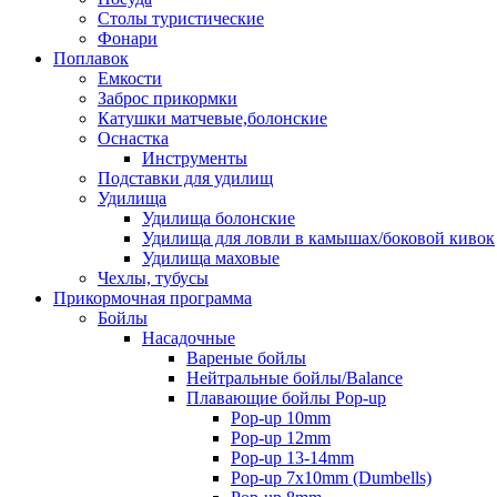
Столы туристические
Фонари
Поплавок
Емкости
Заброс прикормки
Катушки матчевые,болонские
Оснастка
Инструменты
Подставки для удилищ
Удилища
Удилища болонские
Удилища для ловли в камышах/боковой кивок
Удилища маховые
Чехлы, тубусы
Прикормочная программа
Бойлы
Насадочные
Вареные бойлы
Нейтральные бойлы/Balance
Плавающие бойлы Pop-up
Pop-up 10mm
Pop-up 12mm
Pop-up 13-14mm
Pop-up 7x10mm (Dumbells)