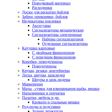
Поводковый материал
Расходники
Доски для раскатки бойлов
Заброс прикормки, бойлов
Индикаторы поклевки
Аксесуары
Сигнализаторы механические
Сигнализаторы электронные
Наборы сигнализаторов
Отдельные сигнализаторы
Катушки карповые
С двойным фрикционом
С передним фрикционом
Коробки, поводочницы
Поводочницы
Круши, резаки, контейнеры
Леска, шнуры, шоклидер
Шнуры и шок-лидеры
Маркерение
Маты , сумки для взвешивания рыбы, мешки
Напальчники и перчатки
Палатки, мебель и др.
Кровати и спальные мешки
Род-поды и подставки
Задние держатели