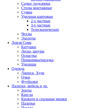
Садки, подсачеки
Столы монтажные
Сумки
Удилища карповые
2-х частные
3-х частные
Телескопические
Чехлы
Эхолоты
Ловля Сома
Катушки
Леска, шнуры
Оснастка
Прикормка/насадка
Удилища
Одежда
Джерси, Худи
Очки
Футболки
Палатки, мебель и др.
Зонты
Кресла
Кровати и спальные мешки
Палатки
Посуда