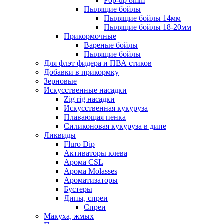
Pop-up 8mm
Пылящие бойлы
Пылящие бойлы 14мм
Пылящие бойлы 18-20мм
Прикормочные
Вареные бойлы
Пылящие бойлы
Для флэт фидера и ПВА стиков
Добавки в прикормку
Зерновые
Искусственные насадки
Zig rig насадки
Искусственная кукуруза
Плавающая пенка
Силиконовая кукуруза в дипе
Ликвиды
Fluro Dip
Активаторы клева
Арома CSL
Арома Molasses
Ароматизаторы
Бустеры
Дипы, спреи
Спреи
Макуха, жмых