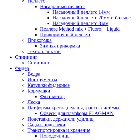
Пеллетс
Насадочный пеллетс
Насадочный пеллетс 14мм
Насадочный пеллетс 20мм и больше
Насадочный пеллетс 8 мм
Пеллетс Method mix + Fluoro + Liquid
Прикормочный пеллетс
Прикормка
Зимняя прикормка
Технопланктон
Спиннинг
Спиннинг
Фидер
Ведра
Инструменты
Катушки фидерные
Кормушки
Флэт-метод
Леска
Патформы,кресла,педаны,трансп. системы
Обвесы для платформ FLAGMAN
Подставки, держатели удилищ
Садки, подсачеки
Транспортировка и хранение
Поводочницы