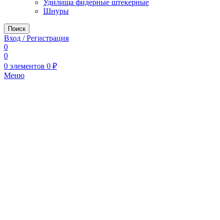
Удилища фидерные штекерные
Шнуры
Поиск
Вход / Регистрация
0
0
0
элементов
0
₽
Меню