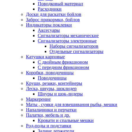
Поводковый материал
Расходники
Доски для раскатки бойлов
Заброс прикормки, бойлов
Индикаторы поклевки
Аксесуары
Сигнализаторы механические
Сигнализаторы электронные
Наборы сигнализаторов
Отдельные сигнализаторы
Катушки карповые
С двойным фрикционом
С передним фрикционом
Коробки, поводочницы
Поводочницы
Круши, резаки, контейнеры
Леска, шнуры, шоклидер
Шнуры и шок-лидеры
Маркерение
Маты , сумки для взвешивания рыбы, мешки
Напальчники и перчатки
Палатки, мебель и др.
Кровати и спальные мешки
Род-поды и подставки
Задние держатели