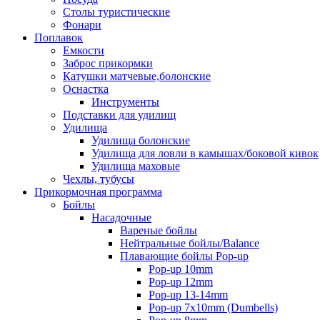
Столы туристические
Фонари
Поплавок
Емкости
Заброс прикормки
Катушки матчевые,болонские
Оснастка
Инструменты
Подставки для удилищ
Удилища
Удилища болонские
Удилища для ловли в камышах/боковой кивок
Удилища маховые
Чехлы, тубусы
Прикормочная программа
Бойлы
Насадочные
Вареные бойлы
Нейтральные бойлы/Balance
Плавающие бойлы Pop-up
Pop-up 10mm
Pop-up 12mm
Pop-up 13-14mm
Pop-up 7x10mm (Dumbells)