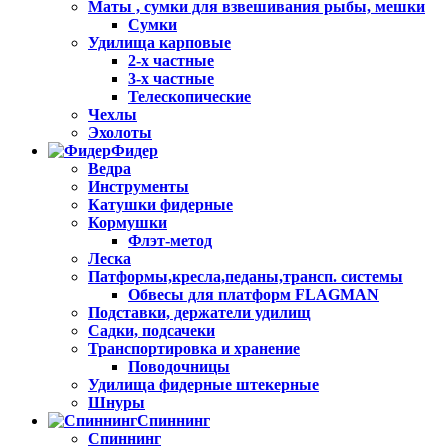
Маты , сумки для взвешивания рыбы, мешки
Сумки
Удилища карповые
2-х частные
3-х частные
Телескопические
Чехлы
Эхолоты
Фидер
Ведра
Инструменты
Катушки фидерные
Кормушки
Флэт-метод
Леска
Патформы,кресла,педаны,трансп. системы
Обвесы для платформ FLAGMAN
Подставки, держатели удилищ
Садки, подсачеки
Транспортировка и хранение
Поводочницы
Удилища фидерные штекерные
Шнуры
Спиннинг
Спиннинг