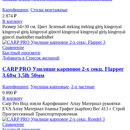
Карпфишинг
,
Столы монтажные
2 874
₽
В корзину
Размер 54×30 см. Цвет Зеленый mrking mrking giriş kingroyal
kingroyal giriş kingroyal güncel kingroyal kingroyal giriş kingroyal
güncel madridbet madridbet
Сравнение
Быстрый просмотр
Добавить в Список желаний
CARP PRO Удилище карповое 2-х секц. Flapper
3,60м 3,5lb 50мм
Карпфишинг
,
Удилища карповые
,
2-х частные
9 890
₽
В корзину
Carp Pro Вид ловли Карпфишинг Array Материал рукоятки
EVA Array Материал бланка Графит (карбон) Вес 413 г Строй
Прогрессивный Транспортировочная
Сравнение
Быстрый просмотр