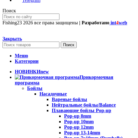
Telegram
Поиск
Fishing23
2026 все права защищены
| Разработано
int
4
web
Закрыть
Поиск
Меню
Категории
НОВИНКИ
new
Прикормочная
программа
Бойлы
Насадочные
Вареные бойлы
Нейтральные бойлы/Balance
Плавающие бойлы Pop-up
Pop-up 8mm
Pop-up 10mm
Pop-up 12mm
Pop-up 13-14mm