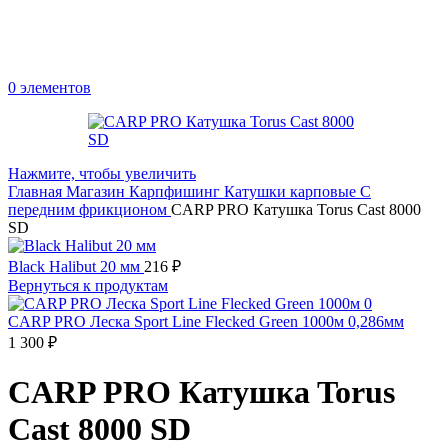
0
элементов
Нажмите, чтобы увеличить
Главная
Магазин
Карпфишинг
Катушки карповые
С
передним фрикционом
CARP PRO Катушкa Torus Cast 8000
SD
Black Halibut 20 мм
216
₽
Вернуться к продуктам
CARP PRO Леска Sport Line Flecked Green 1000м 0,286мм
1 300
₽
CARP PRO Катушкa Torus
Cast 8000 SD