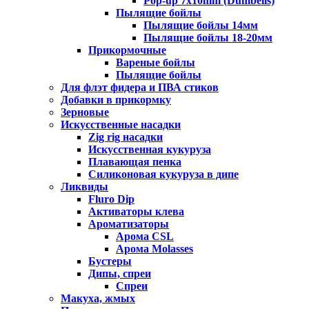
Pop-up 7x10mm (Dumbells)
Пылящие бойлы
Пылящие бойлы 14мм
Пылящие бойлы 18-20мм
Прикормочные
Вареные бойлы
Пылящие бойлы
Для флэт фидера и ПВА стиков
Добавки в прикормку
Зерновые
Искусственные насадки
Zig rig насадки
Искусственная кукуруза
Плавающая пенка
Силиконовая кукуруза в дипе
Ликвиды
Fluro Dip
Активаторы клева
Ароматизаторы
Арома CSL
Арома Molasses
Бустеры
Дипы, спреи
Спреи
Макуха, жмых