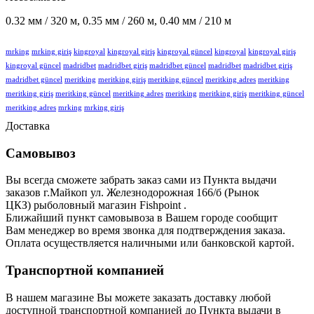
0.32 мм / 320 м, 0.35 мм / 260 м, 0.40 мм / 210 м
mrking
mrking giriş
kingroyal
kingroyal giriş
kingroyal güncel
kingroyal
kingroyal giriş
kingroyal güncel
madridbet
madridbet giriş
madridbet güncel
madridbet
madridbet giriş
madridbet güncel
meritking
meritking giriş
meritking güncel
meritking adres
meritking
meritking giriş
meritking güncel
meritking adres
meritking
meritking giriş
meritking güncel
meritking adres
mrking
mrking giriş
Доставка
Самовывоз
Вы всегда сможете забрать заказ сами из Пункта выдачи
заказов г.Майкоп ул. Железнодорожная 166/б (Рынок
ЦКЗ) рыболовный магазин Fishpoint .
Ближайший пункт самовывоза в Вашем городе сообщит
Вам
менеджер во время звонка для подтверждения заказа.
Оплата осуществляется наличными или банковской картой.
Транспортной компанией
В нашем магазине Вы можете заказать доставку любой
доступной транспортной компанией до Пункта выдачи в