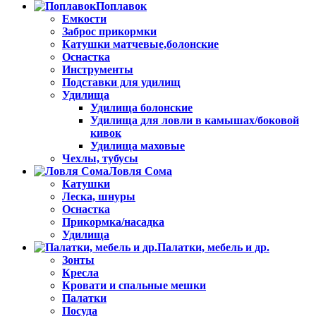
Поплавок
Емкости
Заброс прикормки
Катушки матчевые,болонские
Оснастка
Инструменты
Подставки для удилищ
Удилища
Удилища болонские
Удилища для ловли в камышах/боковой
кивок
Удилища маховые
Чехлы, тубусы
Ловля Сома
Катушки
Леска, шнуры
Оснастка
Прикормка/насадка
Удилища
Палатки, мебель и др.
Зонты
Кресла
Кровати и спальные мешки
Палатки
Посуда