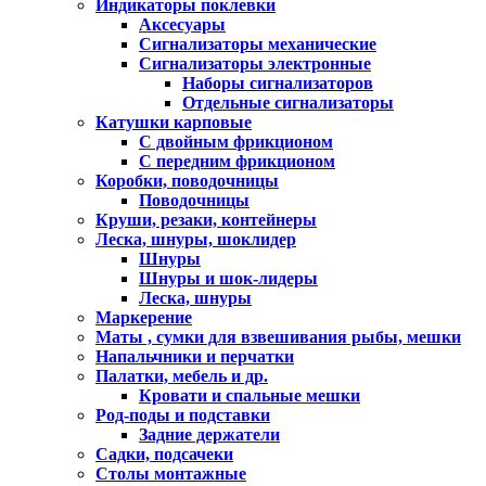
Индикаторы поклевки
Аксесуары
Сигнализаторы механические
Сигнализаторы электронные
Наборы сигнализаторов
Отдельные сигнализаторы
Катушки карповые
С двойным фрикционом
С передним фрикционом
Коробки, поводочницы
Поводочницы
Круши, резаки, контейнеры
Леска, шнуры, шоклидер
Шнуры
Шнуры и шок-лидеры
Леска, шнуры
Маркерение
Маты , сумки для взвешивания рыбы, мешки
Напальчники и перчатки
Палатки, мебель и др.
Кровати и спальные мешки
Род-поды и подставки
Задние держатели
Садки, подсачеки
Столы монтажные