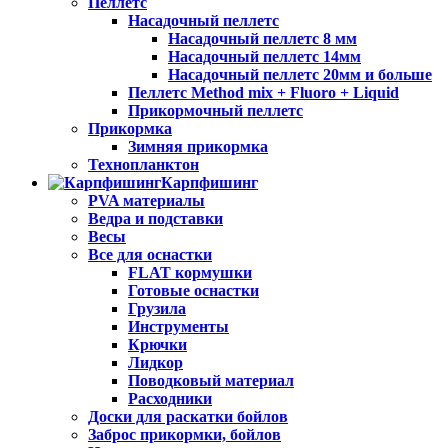
Пеллетс
Насадочный пеллетс
Насадочный пеллетс 8 мм
Насадочный пеллетс 14мм
Насадочный пеллетс 20мм и больше
Пеллетс Method mix + Fluoro + Liquid
Прикормочный пеллетс
Прикормка
Зимняя прикормка
Технопланктон
Карпфишинг
PVA материалы
Ведра и подставки
Весы
Все для оснастки
FLAT кормушки
Готовые оснастки
Грузила
Инструменты
Крючки
Лидкор
Поводковый материал
Расходники
Доски для раскатки бойлов
Заброс прикормки, бойлов