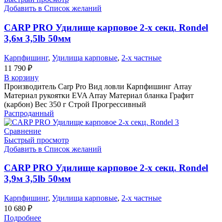
Добавить в Список желаний
CARP PRO Удилище карповое 2-х секц. Rondel
3,6м 3,5lb 50мм
Карпфишинг
,
Удилища карповые
,
2-х частные
11 790
₽
В корзину
Производитель Carp Pro Вид ловли Карпфишинг Array
Материал рукоятки EVA Array Материал бланка Графит
(карбон) Вес 350 г Строй Прогрессивный
Распроданный
Сравнение
Быстрый просмотр
Добавить в Список желаний
CARP PRO Удилище карповое 2-х секц. Rondel
3,9м 3,5lb 50мм
Карпфишинг
,
Удилища карповые
,
2-х частные
10 680
₽
Подробнее