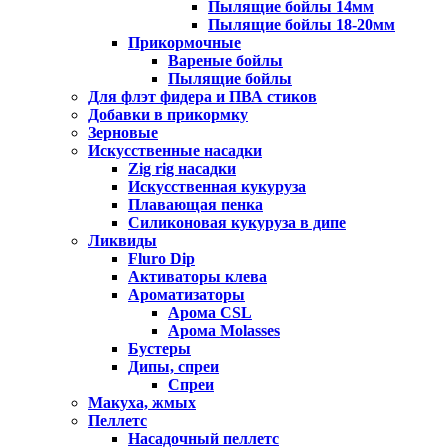
Пылящие бойлы 14мм
Пылящие бойлы 18-20мм
Прикормочные
Вареные бойлы
Пылящие бойлы
Для флэт фидера и ПВА стиков
Добавки в прикормку
Зерновые
Искусственные насадки
Zig rig насадки
Искусственная кукуруза
Плавающая пенка
Силиконовая кукуруза в дипе
Ликвиды
Fluro Dip
Активаторы клева
Ароматизаторы
Арома CSL
Арома Molasses
Бустеры
Дипы, спреи
Спреи
Макуха, жмых
Пеллетс
Насадочный пеллетс