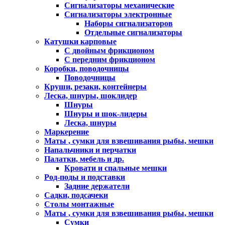
Сигнализаторы механические
Сигнализаторы электронные
Наборы сигнализаторов
Отдельные сигнализаторы
Катушки карповые
С двойным фрикционом
С передним фрикционом
Коробки, поводочницы
Поводочницы
Круши, резаки, контейнеры
Леска, шнуры, шоклидер
Шнуры
Шнуры и шок-лидеры
Леска, шнуры
Маркерение
Маты , сумки для взвешивания рыбы, мешки
Напальчники и перчатки
Палатки, мебель и др.
Кровати и спальные мешки
Род-поды и подставки
Задние держатели
Садки, подсачеки
Столы монтажные
Маты , сумки для взвешивания рыбы, мешки
Сумки