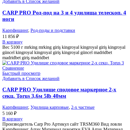
Добавить в Список желаний
CARP PRO Род-под на 3 и 4 удилища телескоп. 4
ноги
Карпфишинг
,
Род-поды и подставки
11 856
₽
В корзину
Вес 5100 г mrking mrking giriş kingroyal kingroyal giriş kingroyal
güncel kingroyal kingroyal giriş kingroyal güncel madridbet
madridbet giriş madridbet
Сравнение
Быстрый просмотр
Добавить в Список желаний
CARP PRO Удилище сподовое маркерное 2-х
секц. Torus 3,6м 5lb 40мм
Карпфишинг
,
Удилища карповые
,
2-х частные
5 160
₽
В корзину
Производитель Carp Pro Артикул сайт TRSM360 Вид ловли
Карпфишинг Array Материал рукоятки EVA Array Материал