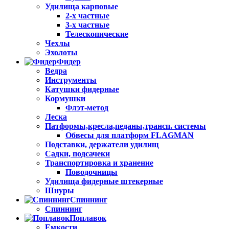
Удилища карповые
2-х частные
3-х частные
Телескопические
Чехлы
Эхолоты
Фидер
Ведра
Инструменты
Катушки фидерные
Кормушки
Флэт-метод
Леска
Патформы,кресла,педаны,трансп. системы
Обвесы для платформ FLAGMAN
Подставки, держатели удилищ
Садки, подсачеки
Транспортировка и хранение
Поводочницы
Удилища фидерные штекерные
Шнуры
Спиннинг
Спиннинг
Поплавок
Емкости