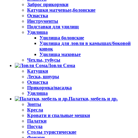
Заброс прикормки
Катушки матчевые,болонские
Оснастка
Инструменты
Подставки для удилищ
Удилища
Удилища болонские
Удилища для ловли в камышах/боковой
кивок
Удилища маховые
Чехлы, тубусы
Ловля Сома
Катушки
Леска, шнуры
Оснастка
Прикормка/насадка
Удилища
Палатки, мебель и др.
Зонты
Кресла
Кровати и спальные мешки
Палатки
Посуда
Столы туристические
Фонари