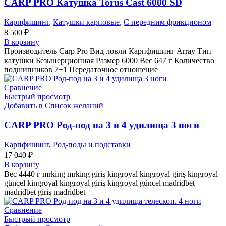
CARP PRO Катушкa Torus Cast 6000 SD
Карпфишинг
,
Катушки карповые
,
С передним фрикционом
8 500
₽
В корзину
Производитель Carp Pro Вид ловли Карпфишинг Array Тип
катушки Безынерционная Размер 6000 Вес 647 г Количество
подшипников 7+1 Передаточное отношение
Сравнение
Быстрый просмотр
Добавить в Список желаний
CARP PRO Род-под на 3 и 4 удилища 3 ноги
Карпфишинг
,
Род-поды и подставки
17 040
₽
В корзину
Вес 4440 г mrking mrking giriş kingroyal kingroyal giriş kingroyal
güncel kingroyal kingroyal giriş kingroyal güncel madridbet
madridbet giriş madridbet
Сравнение
Быстрый просмотр