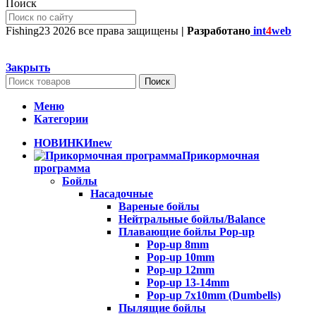
Поиск
Fishing23
2026 все права защищены
| Разработано
int
4
web
Закрыть
Поиск
Меню
Категории
НОВИНКИ
new
Прикормочная
программа
Бойлы
Насадочные
Вареные бойлы
Нейтральные бойлы/Balance
Плавающие бойлы Pop-up
Pop-up 8mm
Pop-up 10mm
Pop-up 12mm
Pop-up 13-14mm
Pop-up 7x10mm (Dumbells)
Пылящие бойлы