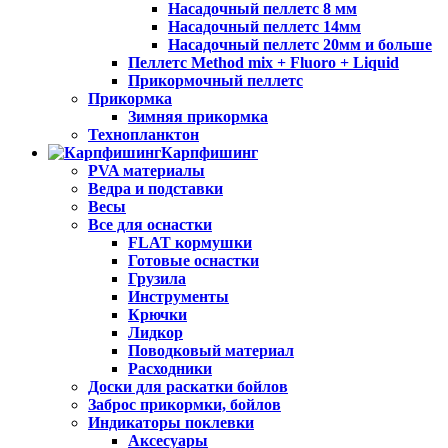
Насадочный пеллетс 8 мм
Насадочный пеллетс 14мм
Насадочный пеллетс 20мм и больше
Пеллетс Method mix + Fluoro + Liquid
Прикормочный пеллетс
Прикормка
Зимняя прикормка
Технопланктон
Карпфишинг
PVA материалы
Ведра и подставки
Весы
Все для оснастки
FLAT кормушки
Готовые оснастки
Грузила
Инструменты
Крючки
Лидкор
Поводковый материал
Расходники
Доски для раскатки бойлов
Заброс прикормки, бойлов
Индикаторы поклевки
Аксесуары