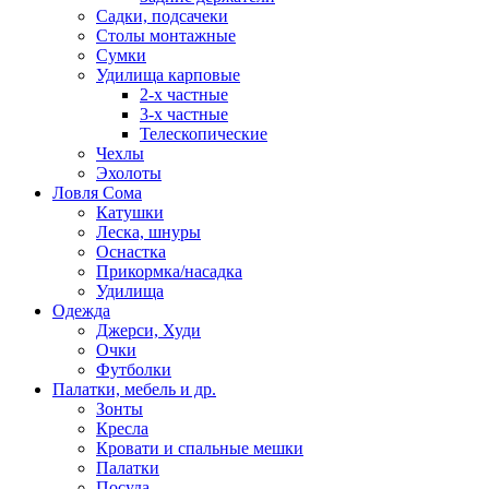
Садки, подсачеки
Столы монтажные
Сумки
Удилища карповые
2-х частные
3-х частные
Телескопические
Чехлы
Эхолоты
Ловля Сома
Катушки
Леска, шнуры
Оснастка
Прикормка/насадка
Удилища
Одежда
Джерси, Худи
Очки
Футболки
Палатки, мебель и др.
Зонты
Кресла
Кровати и спальные мешки
Палатки
Посуда