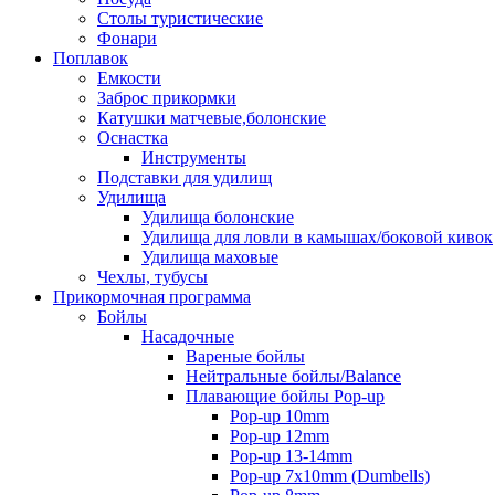
Столы туристические
Фонари
Поплавок
Емкости
Заброс прикормки
Катушки матчевые,болонские
Оснастка
Инструменты
Подставки для удилищ
Удилища
Удилища болонские
Удилища для ловли в камышах/боковой кивок
Удилища маховые
Чехлы, тубусы
Прикормочная программа
Бойлы
Насадочные
Вареные бойлы
Нейтральные бойлы/Balance
Плавающие бойлы Pop-up
Pop-up 10mm
Pop-up 12mm
Pop-up 13-14mm
Pop-up 7x10mm (Dumbells)