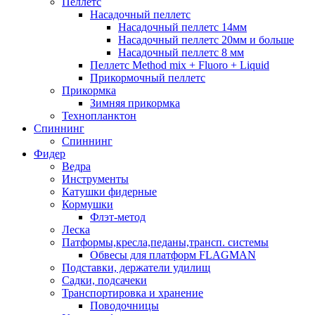
Пеллетс
Насадочный пеллетс
Насадочный пеллетс 14мм
Насадочный пеллетс 20мм и больше
Насадочный пеллетс 8 мм
Пеллетс Method mix + Fluoro + Liquid
Прикормочный пеллетс
Прикормка
Зимняя прикормка
Технопланктон
Спиннинг
Спиннинг
Фидер
Ведра
Инструменты
Катушки фидерные
Кормушки
Флэт-метод
Леска
Патформы,кресла,педаны,трансп. системы
Обвесы для платформ FLAGMAN
Подставки, держатели удилищ
Садки, подсачеки
Транспортировка и хранение
Поводочницы