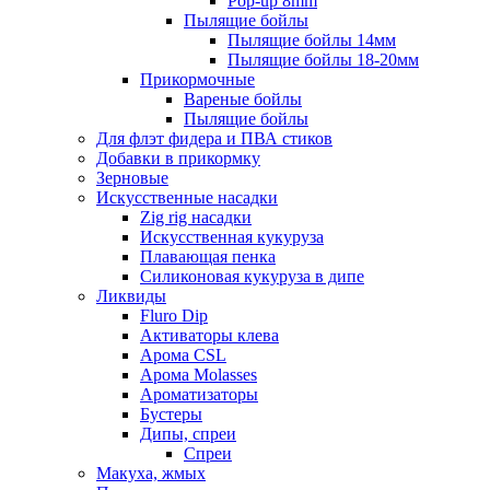
Pop-up 8mm
Пылящие бойлы
Пылящие бойлы 14мм
Пылящие бойлы 18-20мм
Прикормочные
Вареные бойлы
Пылящие бойлы
Для флэт фидера и ПВА стиков
Добавки в прикормку
Зерновые
Искусственные насадки
Zig rig насадки
Искусственная кукуруза
Плавающая пенка
Силиконовая кукуруза в дипе
Ликвиды
Fluro Dip
Активаторы клева
Арома CSL
Арома Molasses
Ароматизаторы
Бустеры
Дипы, спреи
Спреи
Макуха, жмых