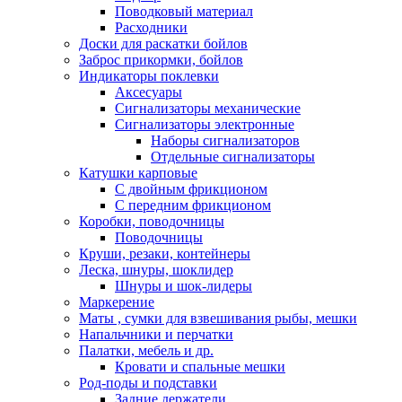
Поводковый материал
Расходники
Доски для раскатки бойлов
Заброс прикормки, бойлов
Индикаторы поклевки
Аксесуары
Сигнализаторы механические
Сигнализаторы электронные
Наборы сигнализаторов
Отдельные сигнализаторы
Катушки карповые
С двойным фрикционом
С передним фрикционом
Коробки, поводочницы
Поводочницы
Круши, резаки, контейнеры
Леска, шнуры, шоклидер
Шнуры и шок-лидеры
Маркерение
Маты , сумки для взвешивания рыбы, мешки
Напальчники и перчатки
Палатки, мебель и др.
Кровати и спальные мешки
Род-поды и подставки
Задние держатели