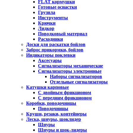
FLAT кормушки
Готовые оснастки
Грузила
Инструменты
Крючки
Лидкор
Поводковый материал
Расходники
Доски для раскатки бойлов
Заброс прикормки, бойлов
Индикаторы поклевки
Аксесуары
Сигнализаторы механические
Сигнализаторы электронные
Наборы сигнализаторов
Отдельные сигнализаторы
Катушки карповые
С двойным фрикционом
С передним фрикционом
Коробки, поводочницы
Поводочницы
Круши, резаки, контейнеры
Леска, шнуры, шоклидер
Шнуры
Шнуры и шок-лидеры