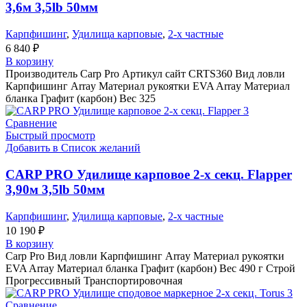
3,6м 3,5lb 50мм
Карпфишинг
,
Удилища карповые
,
2-х частные
6 840
₽
В корзину
Производитель Carp Pro Артикул сайт CRTS360 Вид ловли
Карпфишинг Array Материал рукоятки EVA Array Материал
бланка Графит (карбон) Вес 325
Сравнение
Быстрый просмотр
Добавить в Список желаний
CARP PRO Удилище карповое 2-х секц. Flapper
3,90м 3,5lb 50мм
Карпфишинг
,
Удилища карповые
,
2-х частные
10 190
₽
В корзину
Carp Pro Вид ловли Карпфишинг Array Материал рукоятки
EVA Array Материал бланка Графит (карбон) Вес 490 г Строй
Прогрессивный Транспортировочная
Сравнение