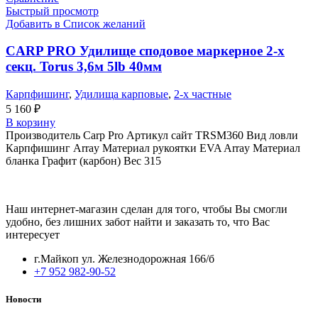
Быстрый просмотр
Добавить в Список желаний
CARP PRO Удилище сподовое маркерное 2-х
секц. Torus 3,6м 5lb 40мм
Карпфишинг
,
Удилища карповые
,
2-х частные
5 160
₽
В корзину
Производитель Carp Pro Артикул сайт TRSM360 Вид ловли
Карпфишинг Array Материал рукоятки EVA Array Материал
бланка Графит (карбон) Вес 315
Наш интернет-магазин сделан для того, чтобы Вы смогли
удобно, без лишних забот найти и заказать то, что Вас
интересует
г.Майкоп ул. Железнодорожная 166/б
+7 952 982-90-52
Новости