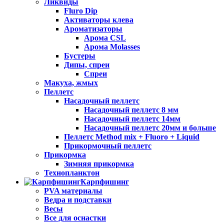
Ликвиды
Fluro Dip
Активаторы клева
Ароматизаторы
Арома CSL
Арома Molasses
Бустеры
Дипы, спреи
Спреи
Макуха, жмых
Пеллетс
Насадочный пеллетс
Насадочный пеллетс 8 мм
Насадочный пеллетс 14мм
Насадочный пеллетс 20мм и больше
Пеллетс Method mix + Fluoro + Liquid
Прикормочный пеллетс
Прикормка
Зимняя прикормка
Технопланктон
Карпфишинг
PVA материалы
Ведра и подставки
Весы
Все для оснастки