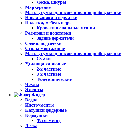
Леска, шнуры
Маркерение
Маты , сумки для взвешивания рыбы, мешки
Напальчники и перчатки
Палатки, мебель и др.
Кровати и спальные мешки
Род-поды и подставки
Задние держатели
Садки, подсачеки
Столы монтажные
Маты , сумки для взвешивания рыбы, мешки
Сумки
Удилища карповые
2-х частные
3-х частные
Телескопические
Чехлы
Эхолоты
Фидер
Ведра
Инструменты
Катушки фидерные
Кормушки
Флэт-метод
Леска