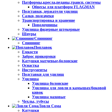
Патформы,кресла,педаны,трансп. системы
Обвесы для платформ FLAGMAN
Подставки, держатели удилищ
Садки, подсачеки
Транспортировка и хранение
Поводочницы
Удилища фидерные штекерные
Шнуры
Спиннинг
Спиннинг
Поплавок
Емкости
Заброс прикормки
Катушки матчевые,болонские
Оснастка
Инструменты
Подставки для удилищ
Удилища
Удилища болонские
Удилища для ловли в камышах/боковой
кивок
Удилища маховые
Чехлы, тубусы
Ловля Сома
Катушки