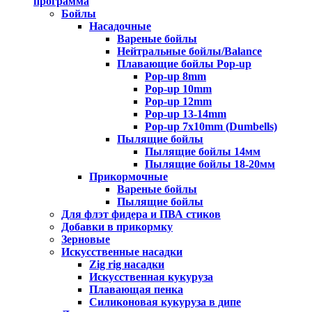
программа
Бойлы
Насадочные
Вареные бойлы
Нейтральные бойлы/Balance
Плавающие бойлы Pop-up
Pop-up 8mm
Pop-up 10mm
Pop-up 12mm
Pop-up 13-14mm
Pop-up 7x10mm (Dumbells)
Пылящие бойлы
Пылящие бойлы 14мм
Пылящие бойлы 18-20мм
Прикормочные
Вареные бойлы
Пылящие бойлы
Для флэт фидера и ПВА стиков
Добавки в прикормку
Зерновые
Искусственные насадки
Zig rig насадки
Искусственная кукуруза
Плавающая пенка
Силиконовая кукуруза в дипе