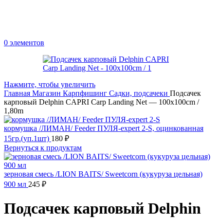
0
элементов
Нажмите, чтобы увеличить
Главная
Магазин
Карпфишинг
Садки, подсачеки
Подсачек
карповый Delphin CAPRI Carp Landing Net — 100x100cm /
1,80m
кормушка /ЛИМАН/ Feeder ПУЛЯ-expert 2-S, оцинкованная
15гр.(уп.1шт)
180
₽
Вернуться к продуктам
зерновая смесь /LION BAITS/ Sweetcorn (кукуруза цельная)
900 мл
245
₽
Подсачек карповый Delphin