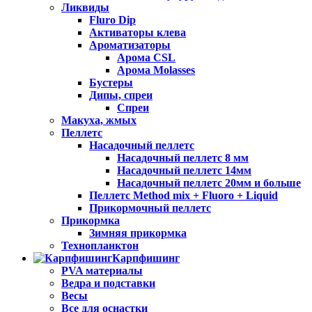
Ликвиды
Fluro Dip
Активаторы клева
Ароматизаторы
Арома CSL
Арома Molasses
Бустеры
Дипы, спреи
Спреи
Макуха, жмых
Пеллетс
Насадочный пеллетс
Насадочный пеллетс 8 мм
Насадочный пеллетс 14мм
Насадочный пеллетс 20мм и больше
Пеллетс Method mix + Fluoro + Liquid
Прикормочный пеллетс
Прикормка
Зимняя прикормка
Технопланктон
Карпфишинг
PVA материалы
Ведра и подставки
Весы
Все для оснастки