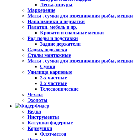
Леска, шнуры
Маркерение
Маты , сумки для взвешивания рыбы, мешки
Напальчники и перчатки
Палатки, мебель и др.
Кровати и спальные мешки
Род-поды и подставки
Задние держатели
Садки, подсачеки
Столы монтажные
Маты , сумки для взвешивания рыбы, мешки
Сумки
Удилища карповые
2-х частные
3-х частные
Телескопические
Чехлы
Эхолоты
Фидер
Ведра
Инструменты
Катушки фидерные
Кормушки
Флэт-метод
Леска