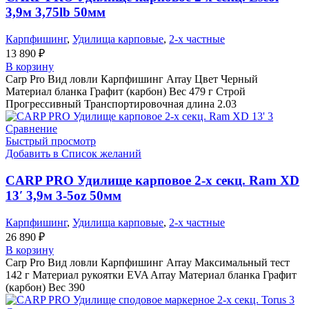
3,9м 3,75lb 50мм
Карпфишинг
,
Удилища карповые
,
2-х частные
13 890
₽
В корзину
Carp Pro Вид ловли Карпфишинг Array Цвет Черный
Материал бланка Графит (карбон) Вес 479 г Строй
Прогрессивный Транспортировочная длина 2.03
Сравнение
Быстрый просмотр
Добавить в Список желаний
CARP PRO Удилище карповое 2-х секц. Ram XD
13′ 3,9м 3-5oz 50мм
Карпфишинг
,
Удилища карповые
,
2-х частные
26 890
₽
В корзину
Carp Pro Вид ловли Карпфишинг Array Максимальный тест
142 г Материал рукоятки EVA Array Материал бланка Графит
(карбон) Вес 390