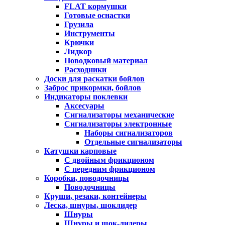
FLAT кормушки
Готовые оснастки
Грузила
Инструменты
Крючки
Лидкор
Поводковый материал
Расходники
Доски для раскатки бойлов
Заброс прикормки, бойлов
Индикаторы поклевки
Аксесуары
Сигнализаторы механические
Сигнализаторы электронные
Наборы сигнализаторов
Отдельные сигнализаторы
Катушки карповые
С двойным фрикционом
С передним фрикционом
Коробки, поводочницы
Поводочницы
Круши, резаки, контейнеры
Леска, шнуры, шоклидер
Шнуры
Шнуры и шок-лидеры