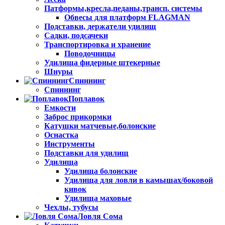
Патформы,кресла,педаны,трансп. системы
Обвесы для платформ FLAGMAN
Подставки, держатели удилищ
Садки, подсачеки
Транспортировка и хранение
Поводочницы
Удилища фидерные штекерные
Шнуры
Спиннинг
Спиннинг
Поплавок
Емкости
Заброс прикормки
Катушки матчевые,болонские
Оснастка
Инструменты
Подставки для удилищ
Удилища
Удилища болонские
Удилища для ловли в камышах/боковой
кивок
Удилища маховые
Чехлы, тубусы
Ловля Сома