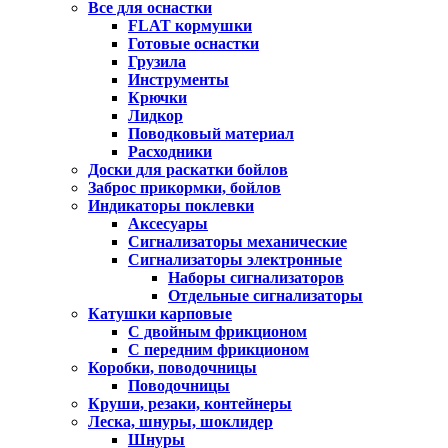
Все для оснастки
FLAT кормушки
Готовые оснастки
Грузила
Инструменты
Крючки
Лидкор
Поводковый материал
Расходники
Доски для раскатки бойлов
Заброс прикормки, бойлов
Индикаторы поклевки
Аксесуары
Сигнализаторы механические
Сигнализаторы электронные
Наборы сигнализаторов
Отдельные сигнализаторы
Катушки карповые
С двойным фрикционом
С передним фрикционом
Коробки, поводочницы
Поводочницы
Круши, резаки, контейнеры
Леска, шнуры, шоклидер
Шнуры