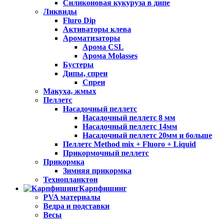
Силиконовая кукуруза в дипе
Ликвиды
Fluro Dip
Активаторы клева
Ароматизаторы
Арома CSL
Арома Molasses
Бустеры
Дипы, спреи
Спреи
Макуха, жмых
Пеллетс
Насадочный пеллетс
Насадочный пеллетс 8 мм
Насадочный пеллетс 14мм
Насадочный пеллетс 20мм и больше
Пеллетс Method mix + Fluoro + Liquid
Прикормочный пеллетс
Прикормка
Зимняя прикормка
Технопланктон
Карпфишинг
PVA материалы
Ведра и подставки
Весы