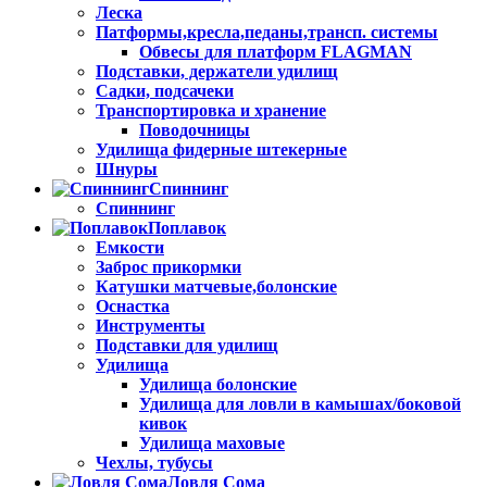
Леска
Патформы,кресла,педаны,трансп. системы
Обвесы для платформ FLAGMAN
Подставки, держатели удилищ
Садки, подсачеки
Транспортировка и хранение
Поводочницы
Удилища фидерные штекерные
Шнуры
Спиннинг
Спиннинг
Поплавок
Емкости
Заброс прикормки
Катушки матчевые,болонские
Оснастка
Инструменты
Подставки для удилищ
Удилища
Удилища болонские
Удилища для ловли в камышах/боковой
кивок
Удилища маховые
Чехлы, тубусы
Ловля Сома