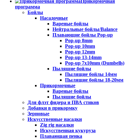
Прикормочная
программа
Бойлы
Насадочные
Вареные бойлы
Нейтральные бойлы/Balance
Плавающие бойлы Pop-up
Pop-up 8mm
Pop-up 10mm
Pop-up 12mm
Pop-up 13-14mm
Pop-up 7x10mm (Dumbells)
Пылящие бойлы
Пылящие бойлы 14мм
Пылящие бойлы 18-20мм
Прикормочные
Вареные бойлы
Пылящие бойлы
Для флэт фидера и ПВА стиков
Добавки в прикормку
Зерновые
Искусственные насадки
Zig rig насадки
Искусственная кукуруза
Плавающая пенка