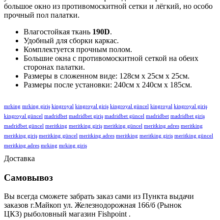
большое окно из противомоскитной сетки и лёгкий, но особо
прочный пол палатки.
Влагостойкая ткань
190D
.
Удобный для сборки каркас.
Комплектуется прочным полом.
Большие окна с противомоскитной сеткой на обеих
сторонах палатки.
Размеры в сложенном виде: 128см x 25см x 25см.
Размеры после установки: 240см x 240см x 185см.
mrking
mrking giriş
kingroyal
kingroyal giriş
kingroyal güncel
kingroyal
kingroyal giriş
kingroyal güncel
madridbet
madridbet giriş
madridbet güncel
madridbet
madridbet giriş
madridbet güncel
meritking
meritking giriş
meritking güncel
meritking adres
meritking
meritking giriş
meritking güncel
meritking adres
meritking
meritking giriş
meritking güncel
meritking adres
mrking
mrking giriş
Доставка
Самовывоз
Вы всегда сможете забрать заказ сами из Пункта выдачи
заказов г.Майкоп ул. Железнодорожная 166/б (Рынок
ЦКЗ) рыболовный магазин Fishpoint .