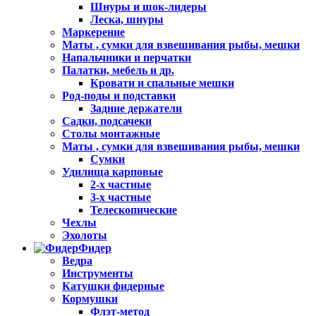
Шнуры и шок-лидеры
Леска, шнуры
Маркерение
Маты , сумки для взвешивания рыбы, мешки
Напальчники и перчатки
Палатки, мебель и др.
Кровати и спальные мешки
Род-поды и подставки
Задние держатели
Садки, подсачеки
Столы монтажные
Маты , сумки для взвешивания рыбы, мешки
Сумки
Удилища карповые
2-х частные
3-х частные
Телескопические
Чехлы
Эхолоты
Фидер
Ведра
Инструменты
Катушки фидерные
Кормушки
Флэт-метод