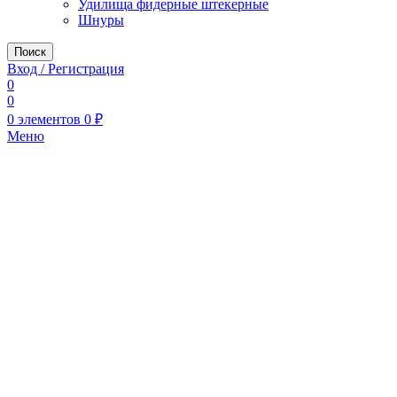
Удилища фидерные штекерные
Шнуры
Поиск
Вход / Регистрация
0
0
0
элементов
0
₽
Меню