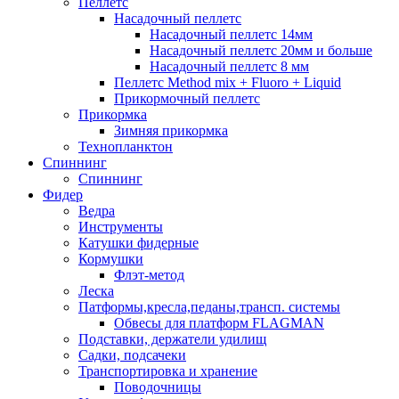
Пеллетс
Насадочный пеллетс
Насадочный пеллетс 14мм
Насадочный пеллетс 20мм и больше
Насадочный пеллетс 8 мм
Пеллетс Method mix + Fluoro + Liquid
Прикормочный пеллетс
Прикормка
Зимняя прикормка
Технопланктон
Спиннинг
Спиннинг
Фидер
Ведра
Инструменты
Катушки фидерные
Кормушки
Флэт-метод
Леска
Патформы,кресла,педаны,трансп. системы
Обвесы для платформ FLAGMAN
Подставки, держатели удилищ
Садки, подсачеки
Транспортировка и хранение
Поводочницы