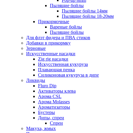
Pop-up 8mm
Пылящие бойлы
Пылящие бойлы 14мм
Пылящие бойлы 18-20мм
Прикормочные
Вареные бойлы
Пылящие бойлы
Для флэт фидера и ПВА стиков
Добавки в прикормку
Зерновые
Искусственные насадки
Zig rig насадки
Искусственная кукуруза
Плавающая пенка
Силиконовая кукуруза в дипе
Ликвиды
Fluro Dip
Активаторы клева
Арома CSL
Арома Molasses
Ароматизаторы
Бустеры
Дипы, спреи
Спреи
Макуха, жмых