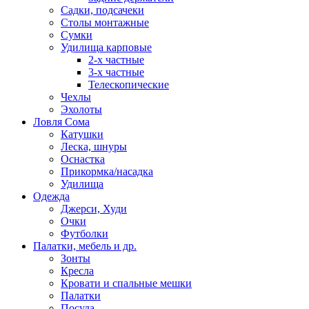
Садки, подсачеки
Столы монтажные
Сумки
Удилища карповые
2-х частные
3-х частные
Телескопические
Чехлы
Эхолоты
Ловля Сома
Катушки
Леска, шнуры
Оснастка
Прикормка/насадка
Удилища
Одежда
Джерси, Худи
Очки
Футболки
Палатки, мебель и др.
Зонты
Кресла
Кровати и спальные мешки
Палатки
Посуда