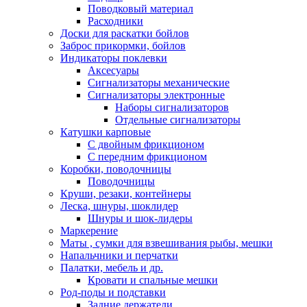
Поводковый материал
Расходники
Доски для раскатки бойлов
Заброс прикормки, бойлов
Индикаторы поклевки
Аксесуары
Сигнализаторы механические
Сигнализаторы электронные
Наборы сигнализаторов
Отдельные сигнализаторы
Катушки карповые
С двойным фрикционом
С передним фрикционом
Коробки, поводочницы
Поводочницы
Круши, резаки, контейнеры
Леска, шнуры, шоклидер
Шнуры и шок-лидеры
Маркерение
Маты , сумки для взвешивания рыбы, мешки
Напальчники и перчатки
Палатки, мебель и др.
Кровати и спальные мешки
Род-поды и подставки
Задние держатели