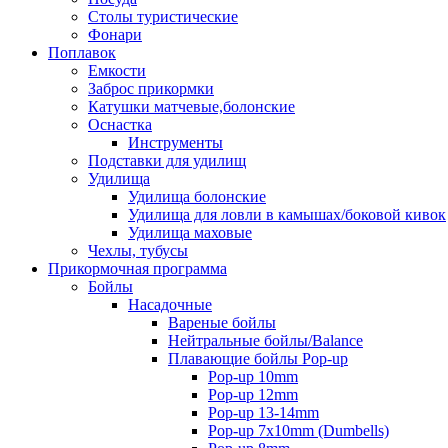
Столы туристические
Фонари
Поплавок
Емкости
Заброс прикормки
Катушки матчевые,болонские
Оснастка
Инструменты
Подставки для удилищ
Удилища
Удилища болонские
Удилища для ловли в камышах/боковой кивок
Удилища маховые
Чехлы, тубусы
Прикормочная программа
Бойлы
Насадочные
Вареные бойлы
Нейтральные бойлы/Balance
Плавающие бойлы Pop-up
Pop-up 10mm
Pop-up 12mm
Pop-up 13-14mm
Pop-up 7x10mm (Dumbells)