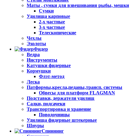
Маты , сумки для взвешивания рыбы, мешки
Сумки
Удилища карповые
2-х частные
3-х частные
Телескопические
Чехлы
Эхолоты
Фидер
Ведра
Инструменты
Катушки фидерные
Кормушки
Флэт-метод
Леска
Патформы,кресла,педаны,трансп. системы
Обвесы для платформ FLAGMAN
Подставки, держатели удилищ
Садки, подсачеки
Транспортировка и хранение
Поводочницы
Удилища фидерные штекерные
Шнуры
Спиннинг