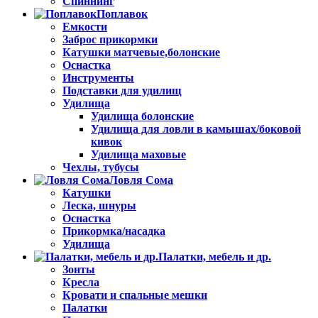
Спиннинг
Поплавок
Емкости
Заброс прикормки
Катушки матчевые,болонские
Оснастка
Инструменты
Подставки для удилищ
Удилища
Удилища болонские
Удилища для ловли в камышах/боковой
кивок
Удилища маховые
Чехлы, тубусы
Ловля Сома
Катушки
Леска, шнуры
Оснастка
Прикормка/насадка
Удилища
Палатки, мебель и др.
Зонты
Кресла
Кровати и спальные мешки
Палатки