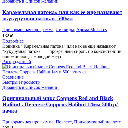
Добавить в Список желаний
Карамельная патока» или как ее еще называют
«кукурузная патока» 500мл
Прикормочная программа
,
Ликвиды
,
Арома Molasses
132
₽
Подробнее
Новинка " Карамельная патока" или как ее еще называют
"кукурузная патока" — прозрачный сироп, по консистенции
напоминающая молодой мед с
Распроданный
Сравнение
Быстрый просмотр
Добавить в Список желаний
Оригинальный микс Coppens Red and Black
Halibut . Пеллетс Coppens Halibut 14мм 500гр/
пачка
Прикормочная программа
,
Пеллетс
,
Прикормочный пеллетс
309
₽