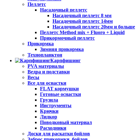
Пеллетс
Насадочный пеллетс
Насадочный пеллетс 8 мм
Насадочный пеллетс 14мм
Насадочный пеллетс 20мм и больше
Пеллетс Method mix + Fluoro + Liquid
Прикормочный пеллетс
Прикормка
Зимняя прикормка
Технопланктон
Карпфишинг
PVA материалы
Ведра и подставки
Весы
Все для оснастки
FLAT кормушки
Готовые оснастки
Грузила
Инструменты
Крючки
Лидкор
Поводковый материал
Расходники
Доски для раскатки бойлов
Заброс прикормки, бойлов