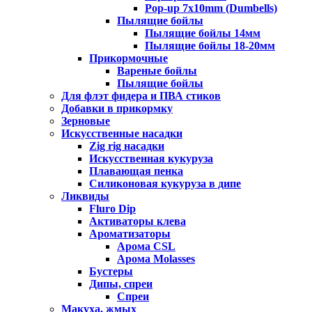
Pop-up 7x10mm (Dumbells)
Пылящие бойлы
Пылящие бойлы 14мм
Пылящие бойлы 18-20мм
Прикормочные
Вареные бойлы
Пылящие бойлы
Для флэт фидера и ПВА стиков
Добавки в прикормку
Зерновые
Искусственные насадки
Zig rig насадки
Искусственная кукуруза
Плавающая пенка
Силиконовая кукуруза в дипе
Ликвиды
Fluro Dip
Активаторы клева
Ароматизаторы
Арома CSL
Арома Molasses
Бустеры
Дипы, спреи
Спреи
Макуха, жмых