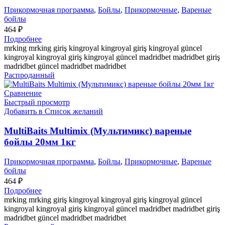
Прикормочная программа
,
Бойлы
,
Прикормочные
,
Вареные
бойлы
464
₽
Подробнее
mrking mrking giriş kingroyal kingroyal giriş kingroyal güncel
kingroyal kingroyal giriş kingroyal güncel madridbet madridbet giriş
madridbet güncel madridbet madridbet
Распроданный
Сравнение
Быстрый просмотр
Добавить в Список желаний
MultiBaits Multimix (Мультимикс) вареные
бойлы 20мм 1кг
Прикормочная программа
,
Бойлы
,
Прикормочные
,
Вареные
бойлы
464
₽
Подробнее
mrking mrking giriş kingroyal kingroyal giriş kingroyal güncel
kingroyal kingroyal giriş kingroyal güncel madridbet madridbet giriş
madridbet güncel madridbet madridbet