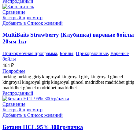
Распроданный
Сравнение
Быстрый просмотр
Добавить в Список желаний
MultiBaits Strawberry (Клубника) вареные бойлы
20мм 1кг
Прикормочная программа
,
Бойлы
,
Прикормочные
,
Вареные
бойлы
464
₽
Подробнее
mrking mrking giriş kingroyal kingroyal giriş kingroyal güncel
kingroyal kingroyal giriş kingroyal güncel madridbet madridbet giriş
madridbet güncel madridbet madridbet
Распроданный
Сравнение
Быстрый просмотр
Добавить в Список желаний
Бетаин HCL 95% 300гр/пачка