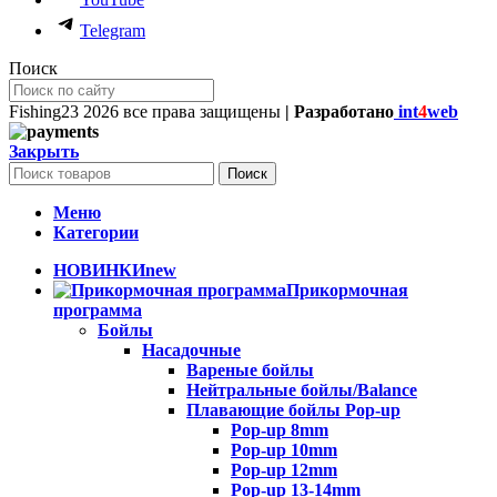
Telegram
Поиск
Fishing23
2026 все права защищены
| Разработано
int
4
web
Закрыть
Поиск
Меню
Категории
НОВИНКИ
new
Прикормочная
программа
Бойлы
Насадочные
Вареные бойлы
Нейтральные бойлы/Balance
Плавающие бойлы Pop-up
Pop-up 8mm
Pop-up 10mm
Pop-up 12mm
Pop-up 13-14mm