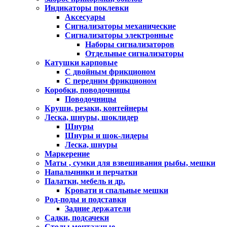
Индикаторы поклевки
Аксесуары
Сигнализаторы механические
Сигнализаторы электронные
Наборы сигнализаторов
Отдельные сигнализаторы
Катушки карповые
С двойным фрикционом
С передним фрикционом
Коробки, поводочницы
Поводочницы
Круши, резаки, контейнеры
Леска, шнуры, шоклидер
Шнуры
Шнуры и шок-лидеры
Леска, шнуры
Маркерение
Маты , сумки для взвешивания рыбы, мешки
Напальчники и перчатки
Палатки, мебель и др.
Кровати и спальные мешки
Род-поды и подставки
Задние держатели
Садки, подсачеки
Столы монтажные