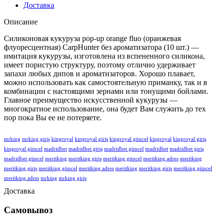
Доставка
Описание
Силиконовая кукуруза pop-up orange fluo (оранжевая
флуоресцентная) CarpHunter без ароматизатора (10 шт.) —
имитация кукурузы, изготовлена из вспененного силикона,
имеет пористую структуру, поэтому отлично удерживает
запахи любых дипов и ароматизаторов. Хорошо плавает,
можно использовать как самостоятельную приманку, так и в
комбинации с настоящими зернами или тонущими бойлами.
Главное преимущество искусственной кукурузы —
многократное использование, она будет Вам служить до тех
пор пока Вы ее не потеряете.
mrking
mrking giriş
kingroyal
kingroyal giriş
kingroyal güncel
kingroyal
kingroyal giriş
kingroyal güncel
madridbet
madridbet giriş
madridbet güncel
madridbet
madridbet giriş
madridbet güncel
meritking
meritking giriş
meritking güncel
meritking adres
meritking
meritking giriş
meritking güncel
meritking adres
meritking
meritking giriş
meritking güncel
meritking adres
mrking
mrking giriş
Доставка
Самовывоз