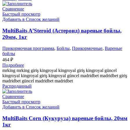
Сравнение
Быстрый просмотр
Добавить в Список желаний
MultiBaits A’Steroid (Астероид) вареные бойлы,
20мм, 1кг
Прикормочная программа
,
Бойлы
,
Прикормочные
,
Вареные
бойлы
464
₽
Подробнее
mrking mrking giriş kingroyal kingroyal giriş kingroyal güncel
kingroyal kingroyal giriş kingroyal güncel madridbet madridbet giriş
madridbet güncel madridbet madridbet
Распроданный
Сравнение
Быстрый просмотр
Добавить в Список желаний
MultiBaits Corn (Кукуруза) вареные бойлы, 20мм
1кг