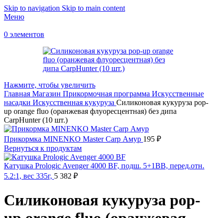
Skip to navigation
Skip to main content
Меню
0
элементов
Нажмите, чтобы увеличить
Главная
Магазин
Прикормочная программа
Искусственные
насадки
Искусственная кукуруза
Силиконовая кукуруза pop-
up orange fluo (оранжевая флуоресцентная) без дипа
CarpHunter (10 шт.)
Прикормка MINENKO Master Carp Амур
195
₽
Вернуться к продуктам
Катушка Prologic Avenger 4000 BF, подш. 5+1BB, перед.отн.
5.2:1, вес 335г,
5 382
₽
Силиконовая кукуруза pop-