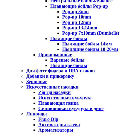
Нейтральные бойлы/Balance
Плавающие бойлы Pop-up
Pop-up 8mm
Pop-up 10mm
Pop-up 12mm
Pop-up 13-14mm
Pop-up 7x10mm (Dumbells)
Пылящие бойлы
Пылящие бойлы 14мм
Пылящие бойлы 18-20мм
Прикормочные
Вареные бойлы
Пылящие бойлы
Для флэт фидера и ПВА стиков
Добавки в прикормку
Зерновые
Искусственные насадки
Zig rig насадки
Искусственная кукуруза
Плавающая пенка
Силиконовая кукуруза в дипе
Ликвиды
Fluro Dip
Активаторы клева
Ароматизаторы