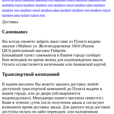
madridbet güncel
meritking
meritking giriş
meritking güncel
meritking adres
meritking
meritking giriş
meritking güncel
meritking adres
meritking
meritking giriş
meritking güncel
meritking adres
mrking
mrking giriş
Доставка
Самовывоз
Вы всегда сможете забрать заказ сами из Пункта выдачи
заказов г.Майкоп ул. Железнодорожная 166/б (Рынок
ЦКЗ) рыболовный магазин Fishpoint .
Ближайший пункт самовывоза в Вашем городе сообщит
Вам
менеджер во время звонка для подтверждения заказа.
Оплата осуществляется наличными или банковской картой.
Транспортной компанией
В нашем магазине Вы можете заказать доставку любой
доступной транспортной компанией до Пункта выдачи в
вашем городе, или до двери (обговаривается
индивидуально). Менеджеры нашего магазина свяжутся с
Вами в течение суток после получения заказа и согласуют
возможное время доставки заказа. Для данного вида доставки
доступна оплата он-лайн переводом или наложенным