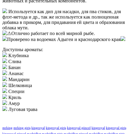
животных и растительных компонентов.
Используется как дип для насадки, для пва стиков, для
флэт-метода и др., так же используется как полноценная
добавка в прикорм, для придавания ей цвета и образования
облака мути.
Отлично работает по всей мирной рыбе.
Проверено на водоемах Адыгеи и краснодарского края
Доступны ароматы:
Клубника
Слива
Банан
Ананас
Мандарин
Шелковица
Специи
Криль
Амур
Луговая трава
mrking
mrking giriş
kingroyal
kingroyal giriş
kingroyal güncel
kingroyal
kingroyal giriş
kingroyal güncel
madridbet
madridbet giriş
madridbet güncel
madridbet
madridbet giriş