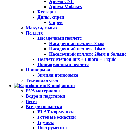
Арома CSL
Арома Molasses
Бустеры
Дипы, спреи
Спреи
Макуха, жмых
Пеллетс
Насадочный пеллетс
Насадочный пеллетс 8 мм
Насадочный пеллетс 14мм
Насадочный пеллетс 20мм и больше
Пеллетс Method mix + Fluoro + Liquid
Прикормочный пеллетс
Прикормка
Зимняя прикормка
Технопланктон
Карпфишинг
PVA материалы
Ведра и подставки
Весы
Все для оснастки
FLAT кормушки
Готовые оснастки
Грузила
Инструменты