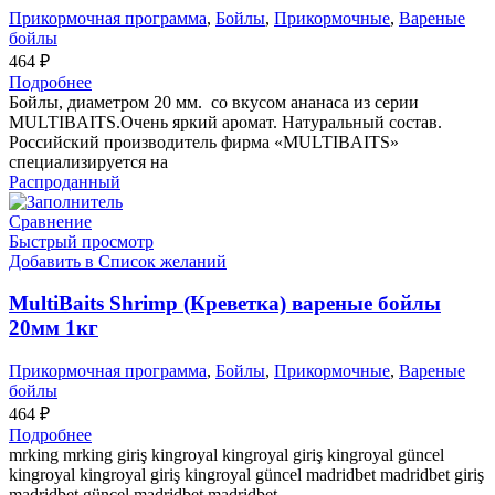
Прикормочная программа
,
Бойлы
,
Прикормочные
,
Вареные
бойлы
464
₽
Подробнее
Бойлы, диаметром 20 мм. со вкусом ананаса из серии
MULTIBAITS.Очень яркий аромат. Натуральный состав.
Российский производитель фирма «MULTIBAITS»
специализируется на
Распроданный
Сравнение
Быстрый просмотр
Добавить в Список желаний
MultiBaits Shrimp (Креветка) вареные бойлы
20мм 1кг
Прикормочная программа
,
Бойлы
,
Прикормочные
,
Вареные
бойлы
464
₽
Подробнее
mrking mrking giriş kingroyal kingroyal giriş kingroyal güncel
kingroyal kingroyal giriş kingroyal güncel madridbet madridbet giriş
madridbet güncel madridbet madridbet