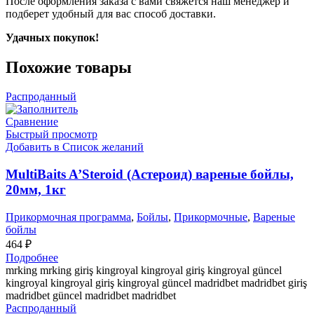
После оформления заказа с вами свяжется наш менеджер и
подберет удобный для вас способ доставки.
Удачных покупок!
Похожие товары
Распроданный
Сравнение
Быстрый просмотр
Добавить в Список желаний
MultiBaits A’Steroid (Астероид) вареные бойлы,
20мм, 1кг
Прикормочная программа
,
Бойлы
,
Прикормочные
,
Вареные
бойлы
464
₽
Подробнее
mrking mrking giriş kingroyal kingroyal giriş kingroyal güncel
kingroyal kingroyal giriş kingroyal güncel madridbet madridbet giriş
madridbet güncel madridbet madridbet
Распроданный