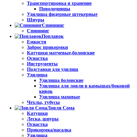
Транспортировка и хранение
Поводочницы
Удилища фидерные штекерные
Шнуры
Спиннинг
Спиннинг
Поплавок
Емкости
Заброс прикормки
Катушки матчевые,болонские
Оснастка
Инструменты
Подставки для удилищ
Удилища
Удилища болонские
Удилища для ловли в камышах/боковой
кивок
Удилища маховые
Чехлы, тубусы
Ловля Сома
Катушки
Леска, шнуры
Оснастка
Прикормка/насадка
Удилища