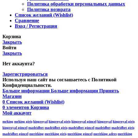
Политика обработки персональных данных
Политика возврата
Список желаний (Wishlist)
Сравнение
Вход / Регистрация
Корзина
Закрыть
Войти
Закрыть
Нет аккаунта?
Зарегистрироваться
Используя наш сайт вы соглашаетесь с Политикой
Конфиденциальности.
Больше информации
Больше информации
Принять
Магазин
0
Список желаний (Wishlist)
0
элементов
Корзина
Мой аккаунт
mrking
mrking giriş
kingroyal
kingroyal giriş
kingroyal güncel
kingroyal
kingroyal giriş
kingroyal güncel
madridbet
madridbet giriş
madridbet güncel
madridbet
madridbet giriş
madridbet güncel
meritking
meritking giriş
meritking güncel
meritking adres
meritking