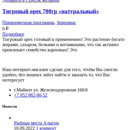
Добавить в Список желаний
Тигровый орех 700гр «натуральный»
Прикормочная программа
,
Зерновые
0
₽
Подробнее
Тигровый орех готовый к применению! Это растение богато
жирами, сахаром, белками и витаминами, что так активно
привлекает семейство карповых! Это
Наш интернет-магазин сделан для того, чтобы Вы смогли
удобно, без лишних забот найти и заказать то, что Вас
интересует
г.Майкоп ул. Железнодорожная 166/б
+7 952 982-90-52
Новости
Рыбные места Адыгеи
18.09.2022
1 коммент