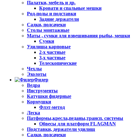
Палатки, мебель и др.
Кровати и спальные мешки
Род-поды и подставки
Задние держатели
Садки, подсачеки
Столы монтажные
Маты , сумки для взвешивания рыбы, мешки
Сумки
Удилища карповые
2-х частные
3-х частные
Телескопические
Чехлы
Эхолоты
Фидер
Ведра
Инструменты
Катушки фидерные
Кормушки
Флэт-метод
Леска
Патформы,кресла,педаны,трансп. системы
Обвесы для платформ FLAGMAN
Подставки, держатели удилищ
Садки, подсачеки