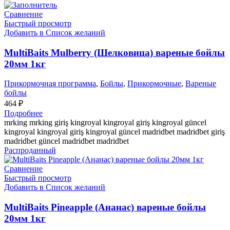
Сравнение
Быстрый просмотр
Добавить в Список желаний
MultiBaits Mulberry (Шелковица) вареные бойлы
20мм 1кг
Прикормочная программа
,
Бойлы
,
Прикормочные
,
Вареные
бойлы
464
₽
Подробнее
mrking mrking giriş kingroyal kingroyal giriş kingroyal güncel
kingroyal kingroyal giriş kingroyal güncel madridbet madridbet giriş
madridbet güncel madridbet madridbet
Распроданный
Сравнение
Быстрый просмотр
Добавить в Список желаний
MultiBaits Pineapple (Ананас) вареные бойлы
20мм 1кг