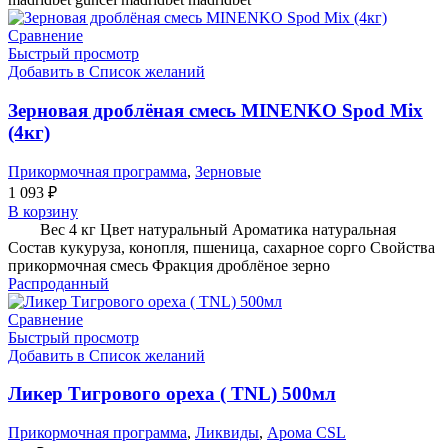
Сравнение
Быстрый просмотр
Добавить в Список желаний
Зерновая дроблёная смесь MINENKO Spod Mix
(4кг)
Прикормочная программа
,
Зерновые
1 093
₽
В корзину
Вес 4 кг Цвет натуральный Ароматика натуральная
Состав кукуруза, конопля, пшеница, сахарное сорго Свойства
прикормочная смесь Фракция дроблёное зерно
Распроданный
Сравнение
Быстрый просмотр
Добавить в Список желаний
Ликер Тигрового ореха ( TNL) 500мл
Прикормочная программа
,
Ликвиды
,
Арома CSL