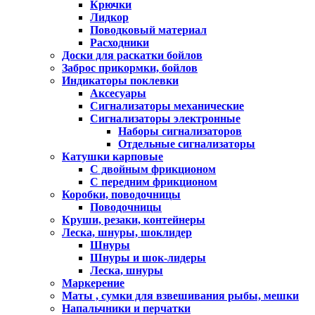
Крючки
Лидкор
Поводковый материал
Расходники
Доски для раскатки бойлов
Заброс прикормки, бойлов
Индикаторы поклевки
Аксесуары
Сигнализаторы механические
Сигнализаторы электронные
Наборы сигнализаторов
Отдельные сигнализаторы
Катушки карповые
С двойным фрикционом
С передним фрикционом
Коробки, поводочницы
Поводочницы
Круши, резаки, контейнеры
Леска, шнуры, шоклидер
Шнуры
Шнуры и шок-лидеры
Леска, шнуры
Маркерение
Маты , сумки для взвешивания рыбы, мешки
Напальчники и перчатки