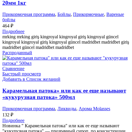
20мм 1кг
Прикормочная программа
,
Бойлы
,
Прикормочные
,
Вареные
бойлы
464
₽
Подробнее
mrking mrking giriş kingroyal kingroyal giriş kingroyal güncel
kingroyal kingroyal giriş kingroyal güncel madridbet madridbet giriş
madridbet güncel madridbet madridbet
Распроданный
Сравнение
Быстрый просмотр
Добавить в Список желаний
Карамельная патока» или как ее еще называют
«кукурузная патока» 500мл
Прикормочная программа
,
Ликвиды
,
Арома Molasses
132
₽
Подробнее
Новинка " Карамельная патока" или как ее еще называют
"кукурузная патока" — прозрачный сироп, по консистенции