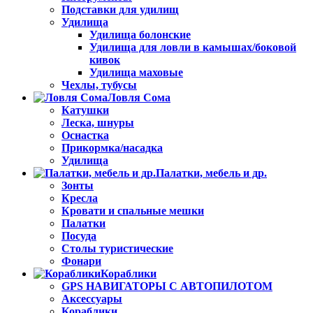
Подставки для удилищ
Удилища
Удилища болонские
Удилища для ловли в камышах/боковой
кивок
Удилища маховые
Чехлы, тубусы
Ловля Сома
Катушки
Леска, шнуры
Оснастка
Прикормка/насадка
Удилища
Палатки, мебель и др.
Зонты
Кресла
Кровати и спальные мешки
Палатки
Посуда
Столы туристические
Фонари
Кораблики
GPS НАВИГАТОРЫ С АВТОПИЛОТОМ
Аксессуары
Кораблики