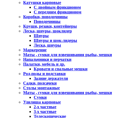
Катушки карповые
С двойным фрикционом
С передним фрикционом
Коробки, поводочницы
Поводочницы
Круши, резаки, контейнеры
Леска, шнуры, шоклидер
Шнуры
Шнуры и шок-лидеры
Леска, шнуры
Маркерение
Маты , сумки для взвешивания рыбы, мешки
Напальчники и перчатки
Палатки, мебель и др.
Кровати и спальные мешки
Род-поды и подставки
Задние держатели
Садки, подсачеки
Столы монтажные
Маты , сумки для взвешивания рыбы, мешки
Сумки
Удилища карповые
2-х частные
3-х частные
Телескопические