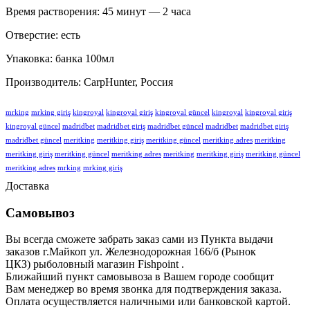
Время растворения: 45 минут — 2 часа
Отверстие: есть
Упаковка: банка 100мл
Производитель: CarpHunter, Россия
mrking
mrking giriş
kingroyal
kingroyal giriş
kingroyal güncel
kingroyal
kingroyal giriş
kingroyal güncel
madridbet
madridbet giriş
madridbet güncel
madridbet
madridbet giriş
madridbet güncel
meritking
meritking giriş
meritking güncel
meritking adres
meritking
meritking giriş
meritking güncel
meritking adres
meritking
meritking giriş
meritking güncel
meritking adres
mrking
mrking giriş
Доставка
Самовывоз
Вы всегда сможете забрать заказ сами из Пункта выдачи
заказов г.Майкоп ул. Железнодорожная 166/б (Рынок
ЦКЗ) рыболовный магазин Fishpoint .
Ближайший пункт самовывоза в Вашем городе сообщит
Вам
менеджер во время звонка для подтверждения заказа.
Оплата осуществляется наличными или банковской картой.