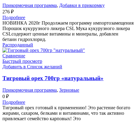
Прикормочная программа
,
Добавки в прикормку
276
₽
Подробнее
НОВИНКА 2020г Продолжаем программу импортозамещения
Порошок кукурузного ликера CSL Мука кукурузного ликера
CSLсодержит ценные витамины и минералы, добавлен
бетаин гидрохлорид.
Распроданный
Сравнение
Быстрый просмотр
Добавить в Список желаний
Тигровый орех 700гр «натуральный»
Прикормочная программа
,
Зерновые
0
₽
Подробнее
Тигровый орех готовый к применению! Это растение богато
жирами, сахаром, белками и витаминами, что так активно
привлекает семейство карповых! Это