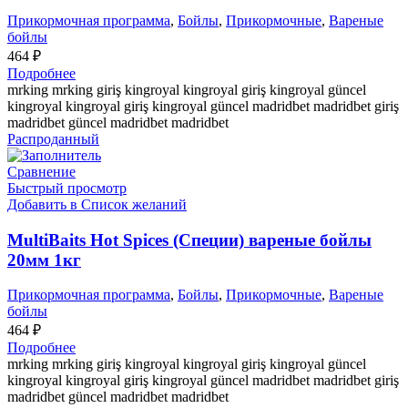
Прикормочная программа
,
Бойлы
,
Прикормочные
,
Вареные
бойлы
464
₽
Подробнее
mrking mrking giriş kingroyal kingroyal giriş kingroyal güncel
kingroyal kingroyal giriş kingroyal güncel madridbet madridbet giriş
madridbet güncel madridbet madridbet
Распроданный
Сравнение
Быстрый просмотр
Добавить в Список желаний
MultiBaits Hot Spices (Специи) вареные бойлы
20мм 1кг
Прикормочная программа
,
Бойлы
,
Прикормочные
,
Вареные
бойлы
464
₽
Подробнее
mrking mrking giriş kingroyal kingroyal giriş kingroyal güncel
kingroyal kingroyal giriş kingroyal güncel madridbet madridbet giriş
madridbet güncel madridbet madridbet