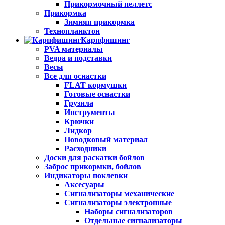
Прикормочный пеллетс
Прикормка
Зимняя прикормка
Технопланктон
Карпфишинг
PVA материалы
Ведра и подставки
Весы
Все для оснастки
FLAT кормушки
Готовые оснастки
Грузила
Инструменты
Крючки
Лидкор
Поводковый материал
Расходники
Доски для раскатки бойлов
Заброс прикормки, бойлов
Индикаторы поклевки
Аксесуары
Сигнализаторы механические
Сигнализаторы электронные
Наборы сигнализаторов
Отдельные сигнализаторы