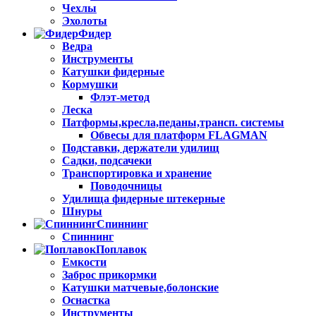
Чехлы
Эхолоты
Фидер
Ведра
Инструменты
Катушки фидерные
Кормушки
Флэт-метод
Леска
Патформы,кресла,педаны,трансп. системы
Обвесы для платформ FLAGMAN
Подставки, держатели удилищ
Садки, подсачеки
Транспортировка и хранение
Поводочницы
Удилища фидерные штекерные
Шнуры
Спиннинг
Спиннинг
Поплавок
Емкости
Заброс прикормки
Катушки матчевые,болонские
Оснастка
Инструменты