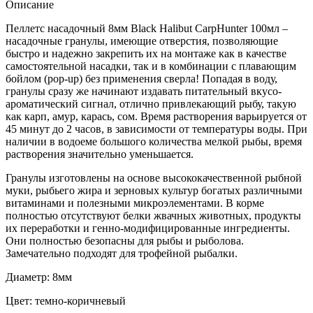
Описание
Пеллетс насадочный 8мм Black Halibut CarpHunter 100мл –
насадочные гранулы, имеющие отверстия, позволяющие
быстро и надежно закрепить их на монтаже как в качестве
самостоятельной насадки, так и в комбинации с плавающим
бойлом (pop-up) без применения сверла! Попадая в воду,
гранулы сразу же начинают издавать питательный вкусо-
ароматический сигнал, отлично привлекающий рыбу, такую
как карп, амур, карась, сом. Время растворения варьируется от
45 минут до 2 часов, в зависимости от температуры воды. При
наличии в водоеме большого количества мелкой рыбы, время
растворения значительно уменьшается.
Гранулы изготовлены на основе высококачественной рыбной
муки, рыбьего жира и зерновых культур богатых различными
витаминами и полезными микроэлементами. В корме
полностью отсутствуют белки жвачных животных, продукты
их переработки и генно-модифицированные ингредиенты.
Они полностью безопасны для рыбы и рыболова.
Замечательно подходят для трофейной рыбалки.
Диаметр: 8мм
Цвет: темно-коричневый