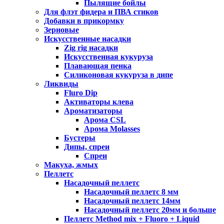
Пылящие бойлы
Для флэт фидера и ПВА стиков
Добавки в прикормку
Зерновые
Искусственные насадки
Zig rig насадки
Искусственная кукуруза
Плавающая пенка
Силиконовая кукуруза в дипе
Ликвиды
Fluro Dip
Активаторы клева
Ароматизаторы
Арома CSL
Арома Molasses
Бустеры
Дипы, спреи
Спреи
Макуха, жмых
Пеллетс
Насадочный пеллетс
Насадочный пеллетс 8 мм
Насадочный пеллетс 14мм
Насадочный пеллетс 20мм и больше
Пеллетс Method mix + Fluoro + Liquid