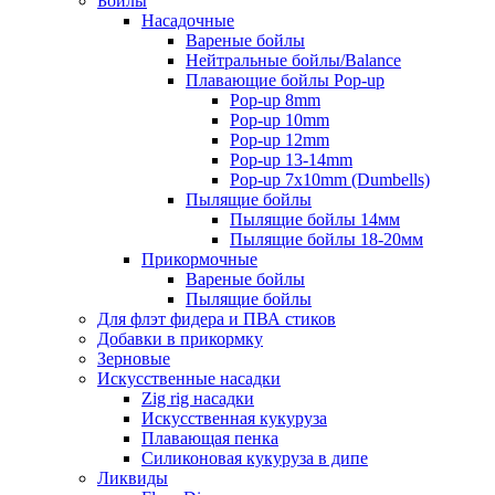
Бойлы
Насадочные
Вареные бойлы
Нейтральные бойлы/Balance
Плавающие бойлы Pop-up
Pop-up 8mm
Pop-up 10mm
Pop-up 12mm
Pop-up 13-14mm
Pop-up 7x10mm (Dumbells)
Пылящие бойлы
Пылящие бойлы 14мм
Пылящие бойлы 18-20мм
Прикормочные
Вареные бойлы
Пылящие бойлы
Для флэт фидера и ПВА стиков
Добавки в прикормку
Зерновые
Искусственные насадки
Zig rig насадки
Искусственная кукуруза
Плавающая пенка
Силиконовая кукуруза в дипе
Ликвиды