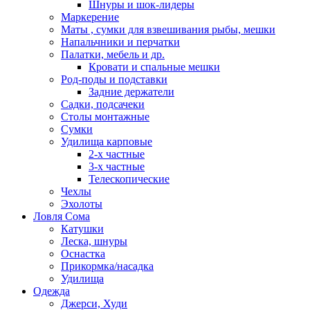
Шнуры и шок-лидеры
Маркерение
Маты , сумки для взвешивания рыбы, мешки
Напальчники и перчатки
Палатки, мебель и др.
Кровати и спальные мешки
Род-поды и подставки
Задние держатели
Садки, подсачеки
Столы монтажные
Сумки
Удилища карповые
2-х частные
3-х частные
Телескопические
Чехлы
Эхолоты
Ловля Сома
Катушки
Леска, шнуры
Оснастка
Прикормка/насадка
Удилища
Одежда
Джерси, Худи