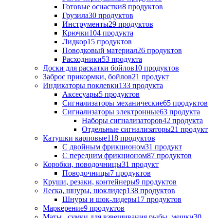
Готовые оснастки
8 продуктов
Грузила
30 продуктов
Инструменты
29 продуктов
Крючки
104 продукта
Лидкор
15 продуктов
Поводковый материал
26 продуктов
Расходники
53 продукта
Доски для раскатки бойлов
10 продуктов
Заброс прикормки, бойлов
21 продукт
Индикаторы поклевки
133 продукта
Аксесуары
5 продуктов
Сигнализаторы механические
65 продуктов
Сигнализаторы электронные
63 продукта
Наборы сигнализаторов
42 продукта
Отдельные сигнализаторы
21 продукт
Катушки карповые
118 продуктов
С двойным фрикционом
31 продукт
С передним фрикционом
87 продуктов
Коробки, поводочницы
31 продукт
Поводочницы
7 продуктов
Круши, резаки, контейнеры
9 продуктов
Леска, шнуры, шоклидер
138 продуктов
Шнуры и шок-лидеры
17 продуктов
Маркерение
9 продуктов
Маты , сумки для взвешивания рыбы, мешки
30