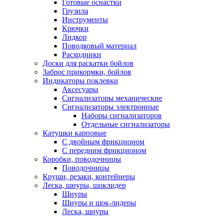
Готовые оснастки
Грузила
Инструменты
Крючки
Лидкор
Поводковый материал
Расходники
Доски для раскатки бойлов
Заброс прикормки, бойлов
Индикаторы поклевки
Аксесуары
Сигнализаторы механические
Сигнализаторы электронные
Наборы сигнализаторов
Отдельные сигнализаторы
Катушки карповые
С двойным фрикционом
С передним фрикционом
Коробки, поводочницы
Поводочницы
Круши, резаки, контейнеры
Леска, шнуры, шоклидер
Шнуры
Шнуры и шок-лидеры
Леска, шнуры