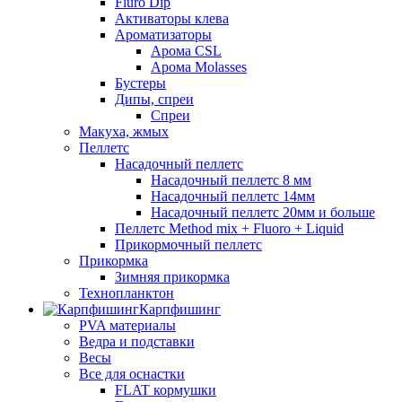
Fluro Dip
Активаторы клева
Ароматизаторы
Арома CSL
Арома Molasses
Бустеры
Дипы, спреи
Спреи
Макуха, жмых
Пеллетс
Насадочный пеллетс
Насадочный пеллетс 8 мм
Насадочный пеллетс 14мм
Насадочный пеллетс 20мм и больше
Пеллетс Method mix + Fluoro + Liquid
Прикормочный пеллетс
Прикормка
Зимняя прикормка
Технопланктон
Карпфишинг
PVA материалы
Ведра и подставки
Весы
Все для оснастки
FLAT кормушки