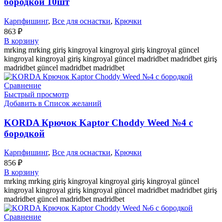
бородкой 10шт
Карпфишинг
,
Все для оснастки
,
Крючки
863
₽
В корзину
mrking mrking giriş kingroyal kingroyal giriş kingroyal güncel
kingroyal kingroyal giriş kingroyal güncel madridbet madridbet giriş
madridbet güncel madridbet madridbet
Сравнение
Быстрый просмотр
Добавить в Список желаний
KORDA Крючок Kaptor Choddy Weed №4 с
бородкой
Карпфишинг
,
Все для оснастки
,
Крючки
856
₽
В корзину
mrking mrking giriş kingroyal kingroyal giriş kingroyal güncel
kingroyal kingroyal giriş kingroyal güncel madridbet madridbet giriş
madridbet güncel madridbet madridbet
Сравнение