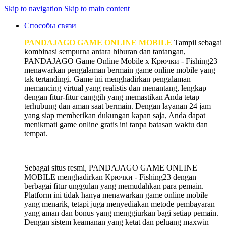
Skip to navigation
Skip to main content
Способы связи
PANDAJAGO GAME ONLINE MOBILE
Tampil sebagai
kombinasi sempurna antara hiburan dan tantangan,
PANDAJAGO Game Online Mobile x Крючки - Fishing23
menawarkan pengalaman bermain game online mobile yang
tak tertandingi. Game ini menghadirkan pengalaman
memancing virtual yang realistis dan menantang, lengkap
dengan fitur-fitur canggih yang memastikan Anda tetap
terhubung dan aman saat bermain. Dengan layanan 24 jam
yang siap memberikan dukungan kapan saja, Anda dapat
menikmati game online gratis ini tanpa batasan waktu dan
tempat.
Sebagai situs resmi, PANDAJAGO GAME ONLINE
MOBILE menghadirkan Крючки - Fishing23 dengan
berbagai fitur unggulan yang memudahkan para pemain.
Platform ini tidak hanya menawarkan game online mobile
yang menarik, tetapi juga menyediakan metode pembayaran
yang aman dan bonus yang menggiurkan bagi setiap pemain.
Dengan sistem keamanan yang ketat dan peluang maxwin