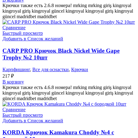
Крючки также есть 2.6.8 номера! mrking mrking giriş kingroyal
kingroyal giriş kingroyal güncel kingroyal kingroyal giriş kingroyal
güncel madridbet madridbet
Сравнение
Быстрый просмотр
Добавить в Список желаний
CARP PRO Крючок Black Nickel Wide Gape
Trophy №2 10шт
Карпфишинг
,
Все для оснастки
,
Крючки
217
₽
В корзину
Крючки также есть 4.6.8 номера! mrking mrking giriş kingroyal
kingroyal giriş kingroyal güncel kingroyal kingroyal giriş kingroyal
güncel madridbet madridbet
Сравнение
Быстрый просмотр
Добавить в Список желаний
KORDA Крючок Kamakura Choddy №4 с