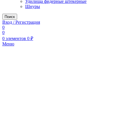
Удилища фидерные штекерные
Шнуры
Поиск
Вход / Регистрация
0
0
0
элементов
0
₽
Меню