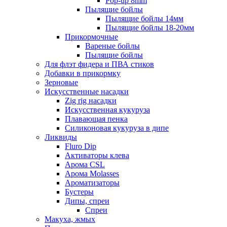
Pop-up 8mm
Пылящие бойлы
Пылящие бойлы 14мм
Пылящие бойлы 18-20мм
Прикормочные
Вареные бойлы
Пылящие бойлы
Для флэт фидера и ПВА стиков
Добавки в прикормку
Зерновые
Искусственные насадки
Zig rig насадки
Искусственная кукуруза
Плавающая пенка
Силиконовая кукуруза в дипе
Ликвиды
Fluro Dip
Активаторы клева
Арома CSL
Арома Molasses
Ароматизаторы
Бустеры
Дипы, спреи
Спреи
Макуха, жмых