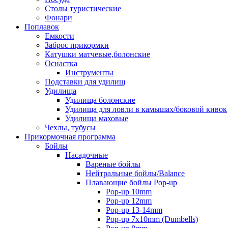
Столы туристические
Фонари
Поплавок
Емкости
Заброс прикормки
Катушки матчевые,болонские
Оснастка
Инструменты
Подставки для удилищ
Удилища
Удилища болонские
Удилища для ловли в камышах/боковой кивок
Удилища маховые
Чехлы, тубусы
Прикормочная программа
Бойлы
Насадочные
Вареные бойлы
Нейтральные бойлы/Balance
Плавающие бойлы Pop-up
Pop-up 10mm
Pop-up 12mm
Pop-up 13-14mm
Pop-up 7x10mm (Dumbells)