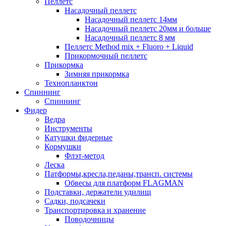
Пеллетс
Насадочный пеллетс
Насадочный пеллетс 14мм
Насадочный пеллетс 20мм и больше
Насадочный пеллетс 8 мм
Пеллетс Method mix + Fluoro + Liquid
Прикормочный пеллетс
Прикормка
Зимняя прикормка
Технопланктон
Спиннинг
Спиннинг
Фидер
Ведра
Инструменты
Катушки фидерные
Кормушки
Флэт-метод
Леска
Патформы,кресла,педаны,трансп. системы
Обвесы для платформ FLAGMAN
Подставки, держатели удилищ
Садки, подсачеки
Транспортировка и хранение
Поводочницы