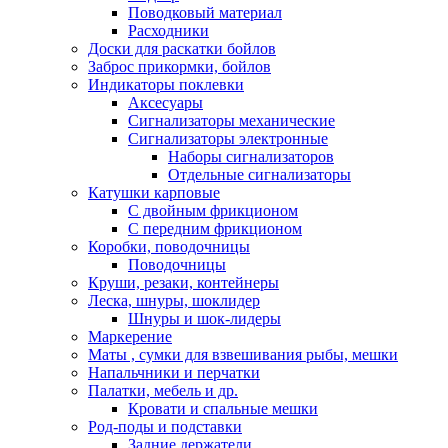
Поводковый материал
Расходники
Доски для раскатки бойлов
Заброс прикормки, бойлов
Индикаторы поклевки
Аксесуары
Сигнализаторы механические
Сигнализаторы электронные
Наборы сигнализаторов
Отдельные сигнализаторы
Катушки карповые
С двойным фрикционом
С передним фрикционом
Коробки, поводочницы
Поводочницы
Круши, резаки, контейнеры
Леска, шнуры, шоклидер
Шнуры и шок-лидеры
Маркерение
Маты , сумки для взвешивания рыбы, мешки
Напальчники и перчатки
Палатки, мебель и др.
Кровати и спальные мешки
Род-поды и подставки
Задние держатели