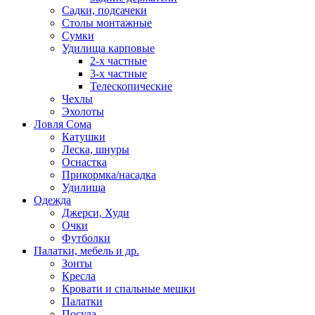
Садки, подсачеки
Столы монтажные
Сумки
Удилища карповые
2-х частные
3-х частные
Телескопические
Чехлы
Эхолоты
Ловля Сома
Катушки
Леска, шнуры
Оснастка
Прикормка/насадка
Удилища
Одежда
Джерси, Худи
Очки
Футболки
Палатки, мебель и др.
Зонты
Кресла
Кровати и спальные мешки
Палатки
Посуда