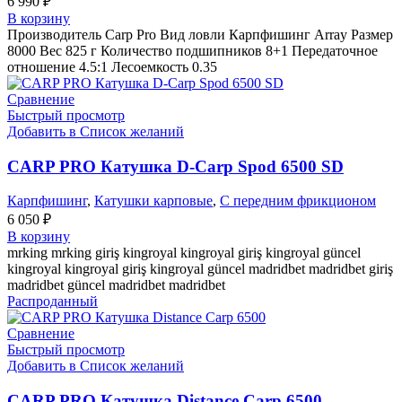
6 990
₽
В корзину
Производитель Carp Pro Вид ловли Карпфишинг Array Размер
8000 Вес 825 г Количество подшипников 8+1 Передаточное
отношение 4.5:1 Лесоемкость 0.35
Сравнение
Быстрый просмотр
Добавить в Список желаний
CARP PRO Катушкa D-Carp Spod 6500 SD
Карпфишинг
,
Катушки карповые
,
С передним фрикционом
6 050
₽
В корзину
mrking mrking giriş kingroyal kingroyal giriş kingroyal güncel
kingroyal kingroyal giriş kingroyal güncel madridbet madridbet giriş
madridbet güncel madridbet madridbet
Распроданный
Сравнение
Быстрый просмотр
Добавить в Список желаний
CARP PRO Катушкa Distance Carp 6500