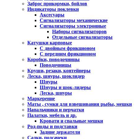
Заброс прикормки, бойлов
Индикаторы поклевки
Аксесуары
Сигнализаторы механические
Сигнализаторы электронные
Наборы сигнализаторов
Отдельные сигнализаторы
Катушки карповые
С двойным фрикционом
С передним фрикционом
Коробки, поводочницы
Поводочницы
Круши, резаки, контейнеры
Леска, шнуры, шоклидер
Шнуры
Шнуры и шок-лидеры
Леска, шнуры
Маркерение
Маты , сумки для взвешивания рыбы, мешки
Напальчники и перчатки
Палатки, мебель и др.
Кровати и спальные мешки
Род-поды и подставки
Задние держатели
Садки, подсачеки