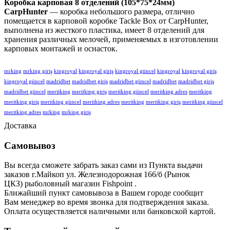
Коробка карповая 8 отделений (105*75*24мм)
CarpHunter
— коробка небольшого размера, отлично
помещается в карповой коробке Tackle Box от CarpHunter,
выполнена из жесткого пластика, имеет 8 отделений для
хранения различных мелочей, применяемых в изготовлении
карповых монтажей и оснасток.
mrking
mrking giriş
kingroyal
kingroyal giriş
kingroyal güncel
kingroyal
kingroyal giriş
kingroyal güncel
madridbet
madridbet giriş
madridbet güncel
madridbet
madridbet giriş
madridbet güncel
meritking
meritking giriş
meritking güncel
meritking adres
meritking
meritking giriş
meritking güncel
meritking adres
meritking
meritking giriş
meritking güncel
meritking adres
mrking
mrking giriş
Доставка
Самовывоз
Вы всегда сможете забрать заказ сами из Пункта выдачи
заказов г.Майкоп ул. Железнодорожная 166/б (Рынок
ЦКЗ) рыболовный магазин Fishpoint .
Ближайший пункт самовывоза в Вашем городе сообщит
Вам
менеджер во время звонка для подтверждения заказа.
Оплата осуществляется наличными или банковской картой.