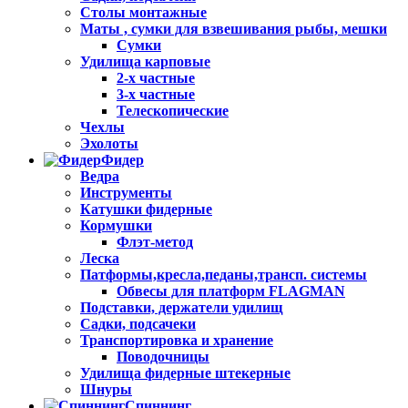
Столы монтажные
Маты , сумки для взвешивания рыбы, мешки
Сумки
Удилища карповые
2-х частные
3-х частные
Телескопические
Чехлы
Эхолоты
Фидер
Ведра
Инструменты
Катушки фидерные
Кормушки
Флэт-метод
Леска
Патформы,кресла,педаны,трансп. системы
Обвесы для платформ FLAGMAN
Подставки, держатели удилищ
Садки, подсачеки
Транспортировка и хранение
Поводочницы
Удилища фидерные штекерные
Шнуры
Спиннинг