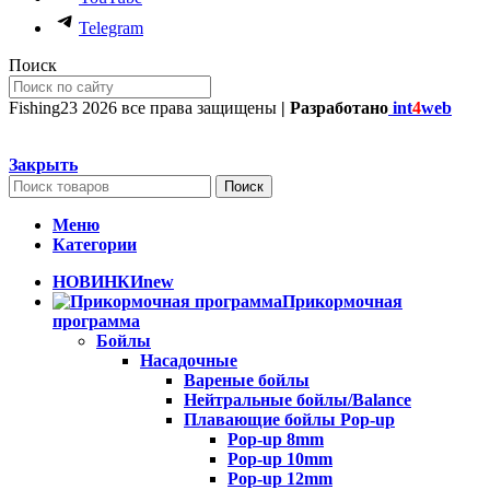
Telegram
Поиск
Fishing23
2026 все права защищены
| Разработано
int
4
web
Закрыть
Поиск
Меню
Категории
НОВИНКИ
new
Прикормочная
программа
Бойлы
Насадочные
Вареные бойлы
Нейтральные бойлы/Balance
Плавающие бойлы Pop-up
Pop-up 8mm
Pop-up 10mm
Pop-up 12mm