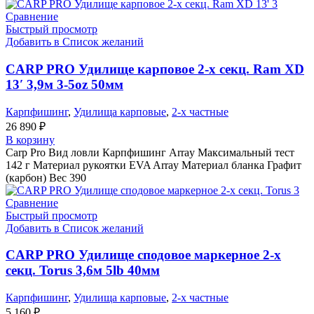
Сравнение
Быстрый просмотр
Добавить в Список желаний
CARP PRO Удилище карповое 2-х секц. Ram XD
13′ 3,9м 3-5oz 50мм
Карпфишинг
,
Удилища карповые
,
2-х частные
26 890
₽
В корзину
Carp Pro Вид ловли Карпфишинг Array Максимальный тест
142 г Материал рукоятки EVA Array Материал бланка Графит
(карбон) Вес 390
Сравнение
Быстрый просмотр
Добавить в Список желаний
CARP PRO Удилище сподовое маркерное 2-х
секц. Torus 3,6м 5lb 40мм
Карпфишинг
,
Удилища карповые
,
2-х частные
5 160
₽