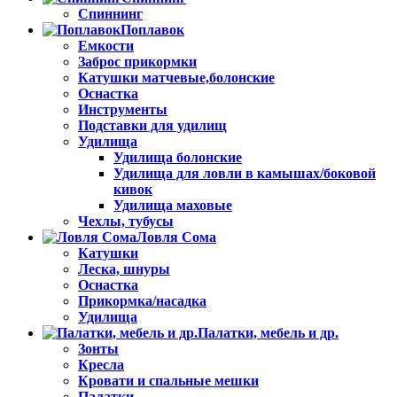
Спиннинг
Поплавок
Емкости
Заброс прикормки
Катушки матчевые,болонские
Оснастка
Инструменты
Подставки для удилищ
Удилища
Удилища болонские
Удилища для ловли в камышах/боковой
кивок
Удилища маховые
Чехлы, тубусы
Ловля Сома
Катушки
Леска, шнуры
Оснастка
Прикормка/насадка
Удилища
Палатки, мебель и др.
Зонты
Кресла
Кровати и спальные мешки
Палатки