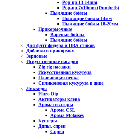
Pop-up 13-14mm
Pop-up 7x10mm (Dumbells)
Пылящие бойлы
Пылящие бойлы 14мм
Пылящие бойлы 18-20мм
Прикормочные
Вареные бойлы
Пылящие бойлы
Для флэт фидера и ПВА стиков
Добавки в прикормку
Зерновые
Искусственные насадки
Zig rig насадки
Искусственная кукуруза
Плавающая пенка
Силиконовая кукуруза в дипе
Ликвиды
Fluro Dip
Активаторы клева
Ароматизаторы
Арома CSL
Арома Molasses
Бустеры
Дипы, спреи
Спреи