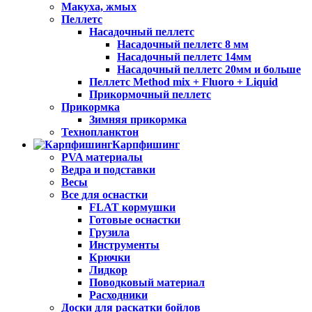
Макуха, жмых
Пеллетс
Насадочный пеллетс
Насадочный пеллетс 8 мм
Насадочный пеллетс 14мм
Насадочный пеллетс 20мм и больше
Пеллетс Method mix + Fluoro + Liquid
Прикормочный пеллетс
Прикормка
Зимняя прикормка
Технопланктон
Карпфишинг
PVA материалы
Ведра и подставки
Весы
Все для оснастки
FLAT кормушки
Готовые оснастки
Грузила
Инструменты
Крючки
Лидкор
Поводковый материал
Расходники
Доски для раскатки бойлов