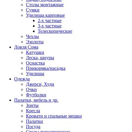
Столы монтажные
Сумки
Удилища карповые
2-х частные
3-х частные
Телескопические
Чехлы
Эхолоты
Ловля Сома
Катушки
Леска, шнуры
Оснастка
Прикормка/насадка
Удилища
Одежда
Джерси, Худи
Очки
Футболки
Палатки, мебель и др.
Зонты
Кресла
Кровати и спальные мешки
Палатки
Посуда
Столы туристические