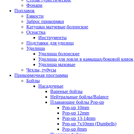
Фонари
Поплавок
Емкости
Заброс прикормки
Катушки матчевые,болонские
Оснастка
Инструменты
Подставки для удилищ
Удилища
Удилища болонские
Удилища для ловли в камышах/боковой кивок
Удилища маховые
Чехлы, тубусы
Прикормочная программа
Бойлы
Насадочные
Вареные бойлы
Нейтральные бойлы/Balance
Плавающие бойлы Pop-up
Pop-up 10mm
Pop-up 12mm
Pop-up 13-14mm
Pop-up 7x10mm (Dumbells)
Pop-up 8mm