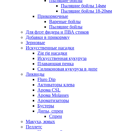
Пылящие бойлы
Пылящие бойлы 14мм
Пылящие бойлы 18-20мм
Прикормочные
Вареные бойлы
Пылящие бойлы
Для флэт фидера и ПВА стиков
Добавки в прикормку
Зерновые
Искусственные насадки
Zig rig насадки
Искусственная кукуруза
Плавающая пенка
Силиконовая кукуруза в дипе
Ликвиды
Fluro Dip
Активаторы клева
Арома CSL
Арома Molasses
Ароматизаторы
Бустеры
Дипы, спреи
Спреи
Макуха, жмых
Пеллетс