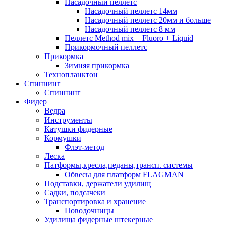
Насадочный пеллетс
Насадочный пеллетс 14мм
Насадочный пеллетс 20мм и больше
Насадочный пеллетс 8 мм
Пеллетс Method mix + Fluoro + Liquid
Прикормочный пеллетс
Прикормка
Зимняя прикормка
Технопланктон
Спиннинг
Спиннинг
Фидер
Ведра
Инструменты
Катушки фидерные
Кормушки
Флэт-метод
Леска
Патформы,кресла,педаны,трансп. системы
Обвесы для платформ FLAGMAN
Подставки, держатели удилищ
Садки, подсачеки
Транспортировка и хранение
Поводочницы
Удилища фидерные штекерные