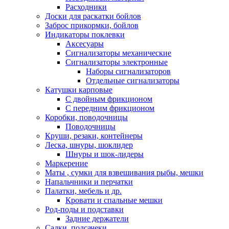
Расходники
Доски для раскатки бойлов
Заброс прикормки, бойлов
Индикаторы поклевки
Аксесуары
Сигнализаторы механические
Сигнализаторы электронные
Наборы сигнализаторов
Отдельные сигнализаторы
Катушки карповые
С двойным фрикционом
С передним фрикционом
Коробки, поводочницы
Поводочницы
Круши, резаки, контейнеры
Леска, шнуры, шоклидер
Шнуры и шок-лидеры
Маркерение
Маты , сумки для взвешивания рыбы, мешки
Напальчники и перчатки
Палатки, мебель и др.
Кровати и спальные мешки
Род-поды и подставки
Задние держатели
Садки, подсачеки