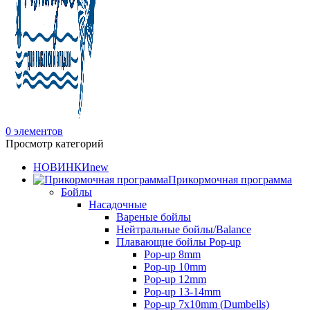
0
элементов
Просмотр категорий
НОВИНКИ
new
Прикормочная программа
Бойлы
Насадочные
Вареные бойлы
Нейтральные бойлы/Balance
Плавающие бойлы Pop-up
Pop-up 8mm
Pop-up 10mm
Pop-up 12mm
Pop-up 13-14mm
Pop-up 7x10mm (Dumbells)