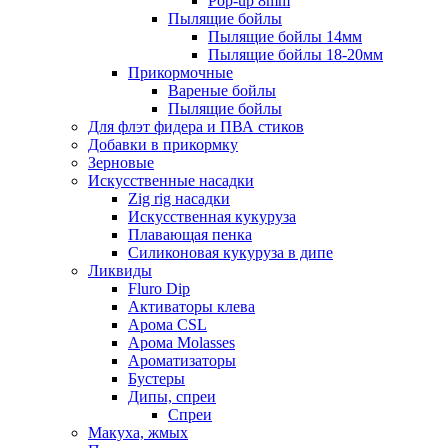
Pop-up 8mm
Пылящие бойлы
Пылящие бойлы 14мм
Пылящие бойлы 18-20мм
Прикормочные
Вареные бойлы
Пылящие бойлы
Для флэт фидера и ПВА стиков
Добавки в прикормку
Зерновые
Искусственные насадки
Zig rig насадки
Искусственная кукуруза
Плавающая пенка
Силиконовая кукуруза в дипе
Ликвиды
Fluro Dip
Активаторы клева
Арома CSL
Арома Molasses
Ароматизаторы
Бустеры
Дипы, спреи
Спреи
Макуха, жмых