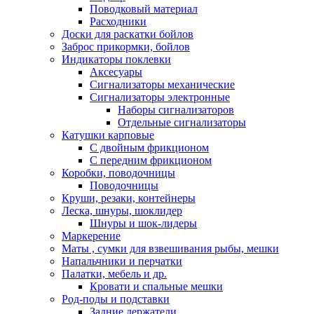
Поводковый материал
Расходники
Доски для раскатки бойлов
Заброс прикормки, бойлов
Индикаторы поклевки
Аксесуары
Сигнализаторы механические
Сигнализаторы электронные
Наборы сигнализаторов
Отдельные сигнализаторы
Катушки карповые
С двойным фрикционом
С передним фрикционом
Коробки, поводочницы
Поводочницы
Круши, резаки, контейнеры
Леска, шнуры, шоклидер
Шнуры и шок-лидеры
Маркерение
Маты , сумки для взвешивания рыбы, мешки
Напальчники и перчатки
Палатки, мебель и др.
Кровати и спальные мешки
Род-поды и подставки
Задние держатели