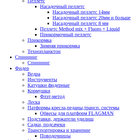
Пеллетс
Насадочный пеллетс
Насадочный пеллетс 14мм
Насадочный пеллетс 20мм и больше
Насадочный пеллетс 8 мм
Пеллетс Method mix + Fluoro + Liquid
Прикормочный пеллетс
Прикормка
Зимняя прикормка
Технопланктон
Спиннинг
Спиннинг
Фидер
Ведра
Инструменты
Катушки фидерные
Кормушки
Флэт-метод
Леска
Патформы,кресла,педаны,трансп. системы
Обвесы для платформ FLAGMAN
Подставки, держатели удилищ
Садки, подсачеки
Транспортировка и хранение
Поводочницы