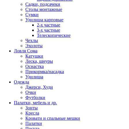
Садки, подсачеки
Столы монтажные
Сумки
Удилища карповые
2-х частные
3-х частные
Телескопические
Чехлы
Эхолоты
Ловля Сома
Катушки
Леска, шнуры
Оснастка
Прикормка/насадка
Удилища
Одежда
Джерси, Худи
Очки
Футболки
Палатки, мебель и др.
Зонты
Кресла
Кровати и спальные мешки
Палатки
Посуда