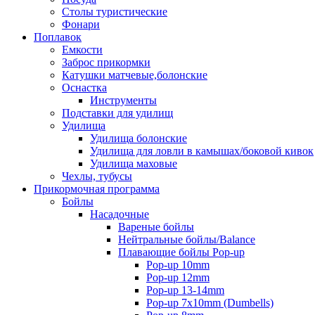
Столы туристические
Фонари
Поплавок
Емкости
Заброс прикормки
Катушки матчевые,болонские
Оснастка
Инструменты
Подставки для удилищ
Удилища
Удилища болонские
Удилища для ловли в камышах/боковой кивок
Удилища маховые
Чехлы, тубусы
Прикормочная программа
Бойлы
Насадочные
Вареные бойлы
Нейтральные бойлы/Balance
Плавающие бойлы Pop-up
Pop-up 10mm
Pop-up 12mm
Pop-up 13-14mm
Pop-up 7x10mm (Dumbells)