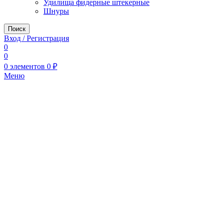
Удилища фидерные штекерные
Шнуры
Поиск
Вход / Регистрация
0
0
0
элементов
0
₽
Меню