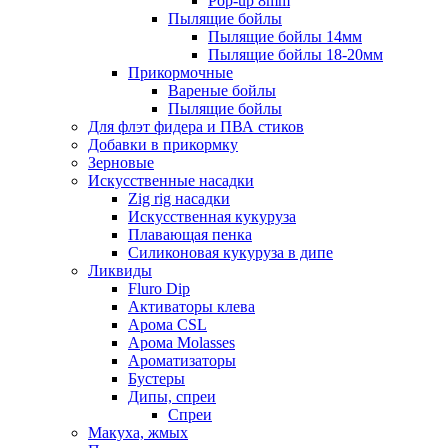
Pop-up 8mm
Пылящие бойлы
Пылящие бойлы 14мм
Пылящие бойлы 18-20мм
Прикормочные
Вареные бойлы
Пылящие бойлы
Для флэт фидера и ПВА стиков
Добавки в прикормку
Зерновые
Искусственные насадки
Zig rig насадки
Искусственная кукуруза
Плавающая пенка
Силиконовая кукуруза в дипе
Ликвиды
Fluro Dip
Активаторы клева
Арома CSL
Арома Molasses
Ароматизаторы
Бустеры
Дипы, спреи
Спреи
Макуха, жмых