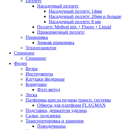
Пеллетс
Насадочный пеллетс
Насадочный пеллетс 14мм
Насадочный пеллетс 20мм и больше
Насадочный пеллетс 8 мм
Пеллетс Method mix + Fluoro + Liquid
Прикормочный пеллетс
Прикормка
Зимняя прикормка
Технопланктон
Спиннинг
Спиннинг
Фидер
Ведра
Инструменты
Катушки фидерные
Кормушки
Флэт-метод
Леска
Патформы,кресла,педаны,трансп. системы
Обвесы для платформ FLAGMAN
Подставки, держатели удилищ
Садки, подсачеки
Транспортировка и хранение
Поводочницы