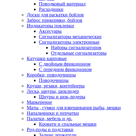
Поводковый материал
Расходники
Доски для раскатки бойлов
Заброс прикормки, бойлов
Индикаторы поклевки
Аксесуары
Сигнализаторы механические
Сигнализаторы электронные
Наборы сигнализаторов
Отдельные сигнализаторы
Катушки карповые
С двойным фрикционом
С передним фрикционом
Коробки, поводочницы
Поводочницы
Круши, резаки, контейнеры
Леска, шнуры, шоклидер
Шнуры и шок-лидеры
Маркерение
Маты , сумки для взвешивания рыбы, мешки
Напальчники и перчатки
Палатки, мебель и др.
Кровати и спальные мешки
Род-поды и подставки
Задние держатели