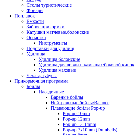
Столы туристические
Фонари
Поплавок
Емкости
Заброс прикормки
Катушки матчевые,болонские
Оснастка
Инструменты
Подставки для удилищ
Удилища
Удилища болонские
Удилища для ловли в камышах/боковой кивок
Удилища маховые
Чехлы, тубусы
Прикормочная программа
Бойлы
Насадочные
Вареные бойлы
Нейтральные бойлы/Balance
Плавающие бойлы Pop-up
Pop-up 10mm
Pop-up 12mm
Pop-up 13-14mm
Pop-up 7x10mm (Dumbells)