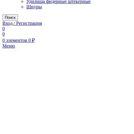
Удилища фидерные штекерные
Шнуры
Поиск
Вход / Регистрация
0
0
0
элементов
0
₽
Меню