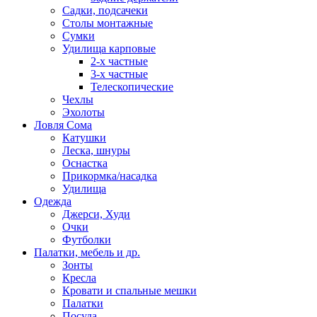
Садки, подсачеки
Столы монтажные
Сумки
Удилища карповые
2-х частные
3-х частные
Телескопические
Чехлы
Эхолоты
Ловля Сома
Катушки
Леска, шнуры
Оснастка
Прикормка/насадка
Удилища
Одежда
Джерси, Худи
Очки
Футболки
Палатки, мебель и др.
Зонты
Кресла
Кровати и спальные мешки
Палатки
Посуда